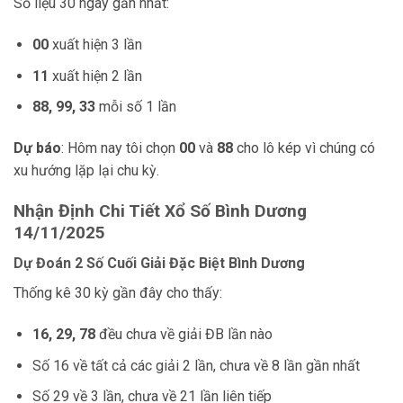
Số liệu 30 ngày gần nhất:
00
xuất hiện 3 lần
11
xuất hiện 2 lần
88, 99, 33
mỗi số 1 lần
Dự báo
: Hôm nay tôi chọn
00
và
88
cho lô kép vì chúng có
xu hướng lặp lại chu kỳ.
Nhận Định Chi Tiết Xổ Số Bình Dương
14/11/2025
Dự Đoán 2 Số Cuối Giải Đặc Biệt Bình Dương
Thống kê 30 kỳ gần đây cho thấy:
16, 29, 78
đều chưa về giải ĐB lần nào
Số 16 về tất cả các giải 2 lần, chưa về 8 lần gần nhất
Số 29 về 3 lần, chưa về 21 lần liên tiếp