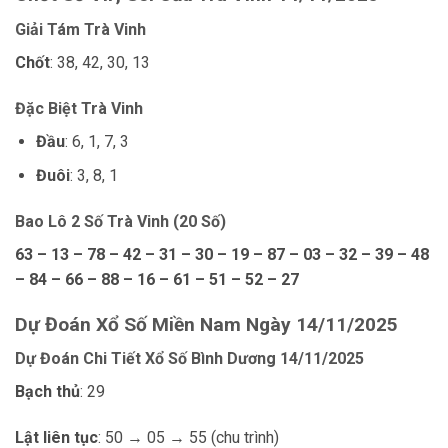
Giải Tám Trà Vinh
Chốt
: 38, 42, 30, 13
Đặc Biệt Trà Vinh
Đầu
: 6, 1, 7, 3
Đuôi
: 3, 8, 1
Bao Lô 2 Số Trà Vinh (20 Số)
63 – 13 – 78 – 42 – 31 – 30 – 19 – 87 – 03 – 32 – 39 – 48
– 84 – 66 – 88 – 16 – 61 – 51 – 52 – 27
Dự Đoán Xổ Số Miền Nam Ngày 14/11/2025
Dự Đoán Chi Tiết Xổ Số Bình Dương 14/11/2025
Bạch thủ
: 29
Lật liên tục
: 50 → 05 → 55 (chu trình)