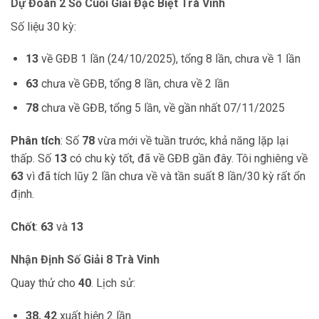
Dự Đoán 2 Số Cuối Giải Đặc Biệt Trà Vinh
Số liệu 30 kỳ:
13
về GĐB 1 lần (24/10/2025), tổng 8 lần, chưa về 1 lần
63
chưa về GĐB, tổng 8 lần, chưa về 2 lần
78
chưa về GĐB, tổng 5 lần, về gần nhất 07/11/2025
Phân tích
: Số
78
vừa mới về tuần trước, khả năng lặp lại
thấp. Số
13
có chu kỳ tốt, đã về GĐB gần đây. Tôi nghiêng về
63
vì đã tích lũy 2 lần chưa về và tần suất 8 lần/30 kỳ rất ổn
định.
Chốt
:
63
và
13
Nhận Định Số Giải 8 Trà Vinh
Quay thử cho
40
. Lịch sử:
38, 42
xuất hiện 2 lần