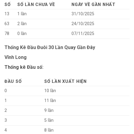
SỐ
SỐ LẦN CHƯA VỀ
NGÀY VỀ GẦN NHẤT
13
1 lần
31/10/2025
63
2 lần
24/10/2025
78
0 lần
07/11/2025
Thống Kê Đầu Đuôi 30 Lần Quay Gần Đây
Vĩnh Long
Thống kê Đầu số:
ĐẦU SỐ
SỐ LẦN XUẤT HIỆN
0
10 lần
1
11 lần
2
9 lần
3
5 lần
4
8 lần