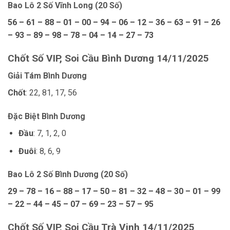
Bao Lô 2 Số Vĩnh Long (20 Số)
56 – 61 – 88 – 01 – 00 – 94 – 06 – 12 – 36 – 63 – 91 – 26
– 93 – 89 – 98 – 78 – 04 – 14 – 27 – 73
Chốt Số VIP, Soi Cầu Bình Dương 14/11/2025
Giải Tám Bình Dương
Chốt
: 22, 81, 17, 56
Đặc Biệt Bình Dương
Đầu
: 7, 1, 2, 0
Đuôi
: 8, 6, 9
Bao Lô 2 Số Bình Dương (20 Số)
29 – 78 – 16 – 88 – 17 – 50 – 81 – 32 – 48 – 30 – 01 – 99
– 22 – 44 – 45 – 07 – 69 – 23 – 57 – 95
Chốt Số VIP, Soi Cầu Trà Vinh 14/11/2025