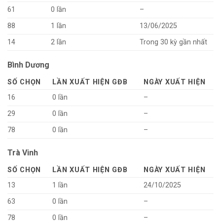
61
0 lần
–
88
1 lần
13/06/2025
14
2 lần
Trong 30 kỳ gần nhất
Bình Dương
SỐ CHỌN
LẦN XUẤT HIỆN GĐB
NGÀY XUẤT HIỆN
16
0 lần
–
29
0 lần
–
78
0 lần
–
Trà Vinh
SỐ CHỌN
LẦN XUẤT HIỆN GĐB
NGÀY XUẤT HIỆN
13
1 lần
24/10/2025
63
0 lần
–
78
0 lần
–