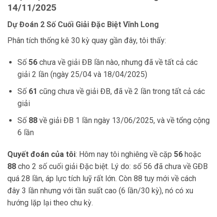
14/11/2025
Dự Đoán 2 Số Cuối Giải Đặc Biệt Vĩnh Long
Phân tích thống kê 30 kỳ quay gần đây, tôi thấy:
Số
56
chưa về giải ĐB lần nào, nhưng đã về tất cả các
giải 2 lần (ngày 25/04 và 18/04/2025)
Số
61
cũng chưa về giải ĐB, đã về 2 lần trong tất cả các
giải
Số
88
về giải ĐB 1 lần ngày 13/06/2025, và về tổng cộng
6 lần
Quyết đoán của tôi
: Hôm nay tôi nghiêng về cặp
56
hoặc
88
cho 2 số cuối giải Đặc biệt. Lý do: số 56 đã chưa về GĐB
quá 28 lần, áp lực tích luỹ rất lớn. Còn 88 tuy mới về cách
đây 3 lần nhưng với tần suất cao (6 lần/30 kỳ), nó có xu
hướng lặp lại theo chu kỳ.