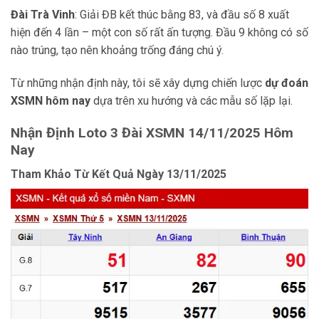
Đài Trà Vinh
: Giải ĐB kết thúc bằng 83, và đầu số 8 xuất
hiện đến 4 lần – một con số rất ấn tượng. Đầu 9 không có số
nào trúng, tạo nên khoảng trống đáng chú ý.
Từ những nhận định này, tôi sẽ xây dựng chiến lược
dự đoán
XSMN hôm nay
dựa trên xu hướng và các mẫu số lặp lại.
Nhận Định Loto 3 Đài XSMN 14/11/2025 Hôm
Nay
Tham Khảo Từ Kết Quả Ngày 13/11/2025