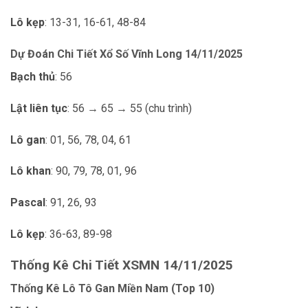
Lô kẹp
: 13-31, 16-61, 48-84
Dự Đoán Chi Tiết Xổ Số Vĩnh Long 14/11/2025
Bạch thủ
: 56
Lật liên tục
: 56 → 65 → 55 (chu trình)
Lô gan
: 01, 56, 78, 04, 61
Lô khan
: 90, 79, 78, 01, 96
Pascal
: 91, 26, 93
Lô kẹp
: 36-63, 89-98
Thống Kê Chi Tiết XSMN 14/11/2025
Thống Kê Lô Tô Gan Miền Nam (Top 10)