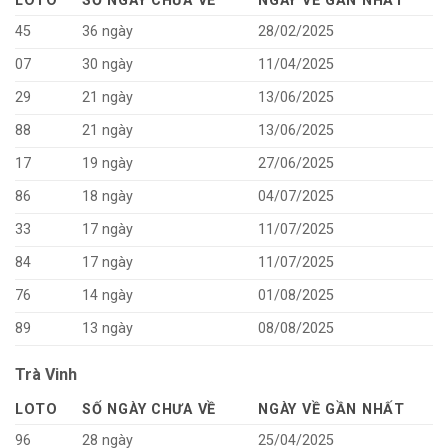
LOTO
SỐ NGÀY CHƯA VỀ
NGÀY VỀ GẦN NHẤT
45
36 ngày
28/02/2025
07
30 ngày
11/04/2025
29
21 ngày
13/06/2025
88
21 ngày
13/06/2025
17
19 ngày
27/06/2025
86
18 ngày
04/07/2025
33
17 ngày
11/07/2025
84
17 ngày
11/07/2025
76
14 ngày
01/08/2025
89
13 ngày
08/08/2025
Trà Vinh
LOTO
SỐ NGÀY CHƯA VỀ
NGÀY VỀ GẦN NHẤT
96
28 ngày
25/04/2025