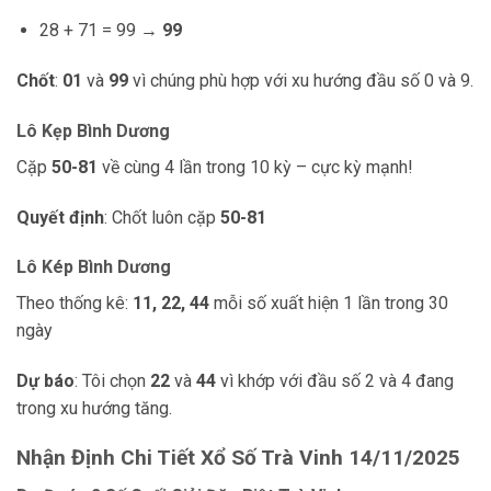
28 + 71 = 99 →
99
Chốt
:
01
và
99
vì chúng phù hợp với xu hướng đầu số 0 và 9.
Lô Kẹp Bình Dương
Cặp
50-81
về cùng 4 lần trong 10 kỳ – cực kỳ mạnh!
Quyết định
: Chốt luôn cặp
50-81
Lô Kép Bình Dương
Theo thống kê:
11, 22, 44
mỗi số xuất hiện 1 lần trong 30
ngày
Dự báo
: Tôi chọn
22
và
44
vì khớp với đầu số 2 và 4 đang
trong xu hướng tăng.
Nhận Định Chi Tiết Xổ Số Trà Vinh 14/11/2025