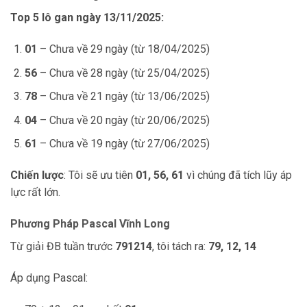
Top 5 lô gan ngày 13/11/2025:
01
– Chưa về 29 ngày (từ 18/04/2025)
56
– Chưa về 28 ngày (từ 25/04/2025)
78
– Chưa về 21 ngày (từ 13/06/2025)
04
– Chưa về 20 ngày (từ 20/06/2025)
61
– Chưa về 19 ngày (từ 27/06/2025)
Chiến lược
: Tôi sẽ ưu tiên
01, 56, 61
vì chúng đã tích lũy áp
lực rất lớn.
Phương Pháp Pascal Vĩnh Long
Từ giải ĐB tuần trước
791214
, tôi tách ra:
79, 12, 14
Áp dụng Pascal: