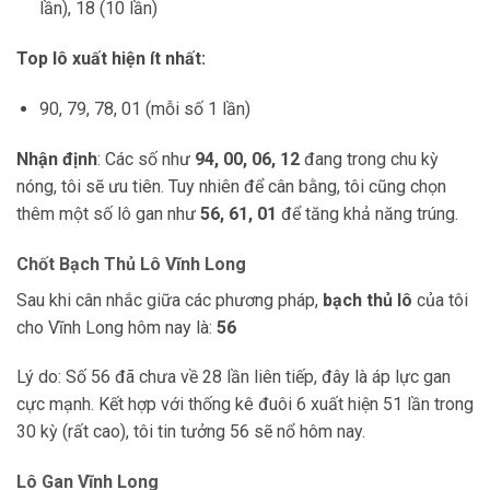
lần), 18 (10 lần)
Top lô xuất hiện ít nhất:
90, 79, 78, 01 (mỗi số 1 lần)
Nhận định
: Các số như
94, 00, 06, 12
đang trong chu kỳ
nóng, tôi sẽ ưu tiên. Tuy nhiên để cân bằng, tôi cũng chọn
thêm một số lô gan như
56, 61, 01
để tăng khả năng trúng.
Chốt Bạch Thủ Lô Vĩnh Long
Sau khi cân nhắc giữa các phương pháp,
bạch thủ lô
của tôi
cho Vĩnh Long hôm nay là:
56
Lý do: Số 56 đã chưa về 28 lần liên tiếp, đây là áp lực gan
cực mạnh. Kết hợp với thống kê đuôi 6 xuất hiện 51 lần trong
30 kỳ (rất cao), tôi tin tưởng 56 sẽ nổ hôm nay.
Lô Gan Vĩnh Long