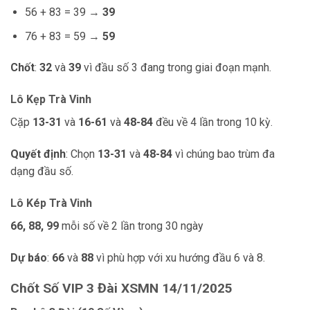
56 + 83 = 39 →
39
76 + 83 = 59 →
59
Chốt
:
32
và
39
vì đầu số 3 đang trong giai đoạn mạnh.
Lô Kẹp Trà Vinh
Cặp
13-31
và
16-61
và
48-84
đều về 4 lần trong 10 kỳ.
Quyết định
: Chọn
13-31
và
48-84
vì chúng bao trùm đa
dạng đầu số.
Lô Kép Trà Vinh
66, 88, 99
mỗi số về 2 lần trong 30 ngày
Dự báo
:
66
và
88
vì phù hợp với xu hướng đầu 6 và 8.
Chốt Số VIP 3 Đài XSMN 14/11/2025