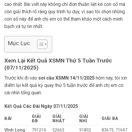
cao nhất. Bài viết này không chỉ đơn thuần liệt kê con số mà
còn giải thích rõ ràng quy trình tư duy, vì sao tôi chọn những
con số này để anh chị em có thể tham khảo một cách minh
bạch và tự tin nhất.
Mục Lục
Xem Lại Kết Quả XSMN Thứ 5 Tuần Trước
(07/11/2025)
Trước khi đi vào
soi cầu XSMN 14/11/2025
hôm nay, tôi xin
điểm lại kết quả kỳ quay thứ 5 tuần trước để anh chị em có
cái nhìn tổng quan:
Kết Quả Các Đài Ngày 07/11/2025
GIẢI
GIẢI
GIẢI
ĐÀI
GIẢI BA
ĐB
NHẤT
NHÌ
Vĩnh Long
791214
52663
91802
83673, 71647