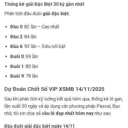
Thống kê giải Đặc Biệt 30 kỳ gần nhất
Phân tích đầu đuôi
giải đặc biệt
:
Đầu 0
: 82 lần – Cao nhất
Đầu 2
: 84 lần
Đầu 6
: 93 lần – Siêu nổi bật
Đuôi 0
: 69 lần
Đuôi 1
: 80 lần
Đuôi 9
: 79 lần
Dự Đoán Chốt Số VIP XSMB 14/11/2025
Sau khi phân tích kỹ lưỡng kết quả hôm qua, thống kê lô gan,
tần suất 30 ngày và áp dụng các phương pháp Pascal, Bạc
nhớ, tôi xin chia sẻ
cầu lô đẹp nhất hôm nay
như sau:
Đầu đuôi giải đặc biệt ngày 14/11