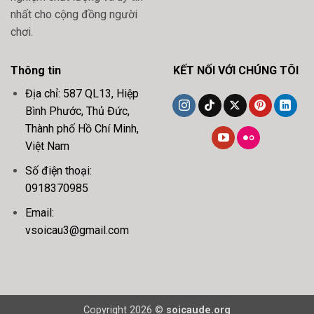
nhất cho cộng đồng người
chơi.
Thông tin
KẾT NỐI VỚI CHÚNG TÔI
Địa chỉ: 587 QL13, Hiệp
Bình Phước, Thủ Đức,
Thành phố Hồ Chí Minh,
Việt Nam
Số điện thoại:
0918370985
Email:
vsoicau3@gmail.com
Copyright 2026 ©
soicaude.org