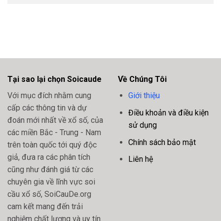
Tại sao lại chọn Soicaude
Về Chúng Tôi
Với mục đích nhằm cung
Giới thiệu
cấp các thông tin và dự
Điều khoản và điều kiện
đoán mới nhất về xổ số, của
sử dụng
các miền Bắc - Trung - Nam
Chính sách bảo mật
trên toàn quốc tới quý độc
giả, đưa ra các phân tích
Liên hệ
cũng như đánh giá từ các
chuyên gia về lĩnh vực soi
cầu xổ số, SoiCauDe.org
cam kết mang đến trải
nghiệm chất lượng và uy tín