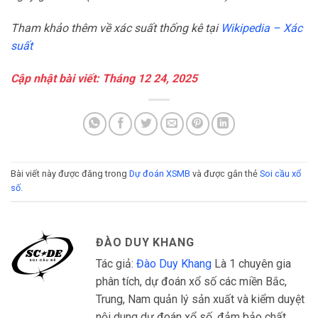
Tham khảo thêm về xác suất thống kê tại
Wikipedia – Xác
suất
Cập nhật bài viết: Tháng 12 24, 2025
Bài viết này được đăng trong
Dự đoán XSMB
và được gắn thẻ
Soi cầu xổ
số
.
ĐÀO DUY KHANG
Tác giả:
Đào Duy Khang
Là 1 chuyên gia
phân tích, dự đoán xổ số các miền Bắc,
Trung, Nam quản lý sản xuất và kiểm duyệt
nội dung dự đoán xổ số, đảm bảo chất