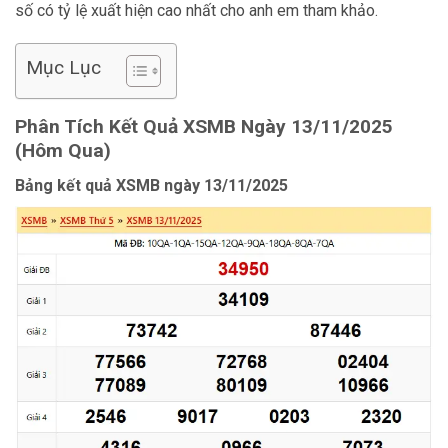
số có tỷ lệ xuất hiện cao nhất cho anh em tham khảo.
Mục Lục
Phân Tích Kết Quả XSMB Ngày 13/11/2025
(Hôm Qua)
Bảng kết quả XSMB ngày 13/11/2025