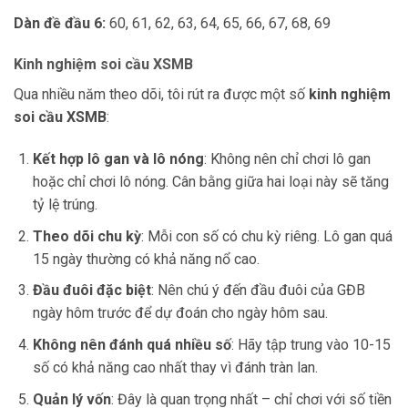
Dàn đề đầu 6:
60, 61, 62, 63, 64, 65, 66, 67, 68, 69
Kinh nghiệm soi cầu XSMB
Qua nhiều năm theo dõi, tôi rút ra được một số
kinh nghiệm
soi cầu XSMB
:
Kết hợp lô gan và lô nóng
: Không nên chỉ chơi lô gan
hoặc chỉ chơi lô nóng. Cân bằng giữa hai loại này sẽ tăng
tỷ lệ trúng.
Theo dõi chu kỳ
: Mỗi con số có chu kỳ riêng. Lô gan quá
15 ngày thường có khả năng nổ cao.
Đầu đuôi đặc biệt
: Nên chú ý đến đầu đuôi của GĐB
ngày hôm trước để dự đoán cho ngày hôm sau.
Không nên đánh quá nhiều số
: Hãy tập trung vào 10-15
số có khả năng cao nhất thay vì đánh tràn lan.
Quản lý vốn
: Đây là quan trọng nhất – chỉ chơi với số tiền