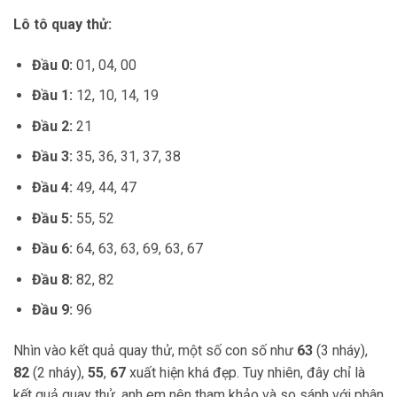
Lô tô quay thử:
Đầu 0:
01, 04, 00
Đầu 1:
12, 10, 14, 19
Đầu 2:
21
Đầu 3:
35, 36, 31, 37, 38
Đầu 4:
49, 44, 47
Đầu 5:
55, 52
Đầu 6:
64, 63, 63, 69, 63, 67
Đầu 8:
82, 82
Đầu 9:
96
Nhìn vào kết quả quay thử, một số con số như
63
(3 nháy),
82
(2 nháy),
55
,
67
xuất hiện khá đẹp. Tuy nhiên, đây chỉ là
kết quả quay thử, anh em nên tham khảo và so sánh với phân