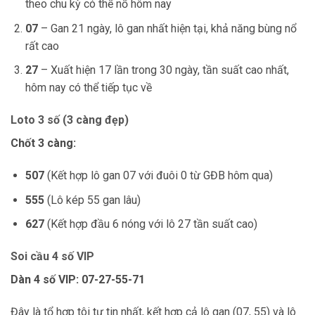
theo chu kỳ có thể nổ hôm nay
07
– Gan 21 ngày, lô gan nhất hiện tại, khả năng bùng nổ
rất cao
27
– Xuất hiện 17 lần trong 30 ngày, tần suất cao nhất,
hôm nay có thể tiếp tục về
Loto 3 số (3 càng đẹp)
Chốt 3 càng:
507
(Kết hợp lô gan 07 với đuôi 0 từ GĐB hôm qua)
555
(Lô kép 55 gan lâu)
627
(Kết hợp đầu 6 nóng với lô 27 tần suất cao)
Soi cầu 4 số VIP
Dàn 4 số VIP:
07-27-55-71
Đây là tổ hợp tôi tự tin nhất, kết hợp cả lô gan (07, 55) và lô