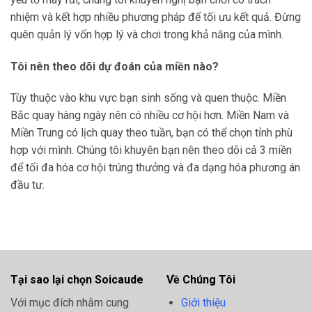
nhiệm và kết hợp nhiều phương pháp để tối ưu kết quả. Đừng
quên quản lý vốn hợp lý và chơi trong khả năng của mình.
Tôi nên theo dõi dự đoán của miền nào?
Tùy thuộc vào khu vực bạn sinh sống và quen thuộc. Miền
Bắc quay hàng ngày nên có nhiều cơ hội hơn. Miền Nam và
Miền Trung có lịch quay theo tuần, bạn có thể chọn tỉnh phù
hợp với mình. Chúng tôi khuyên bạn nên theo dõi cả 3 miền
để tối đa hóa cơ hội trúng thưởng và đa dạng hóa phương án
đầu tư.
Tại sao lại chọn Soicaude
Về Chúng Tôi
Với mục đích nhằm cung
Giới thiệu