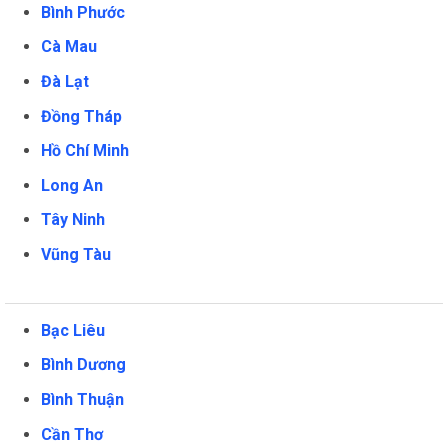
Bình Phước
Cà Mau
Đà Lạt
Đồng Tháp
Hồ Chí Minh
Long An
Tây Ninh
Vũng Tàu
Bạc Liêu
Bình Dương
Bình Thuận
Cần Thơ