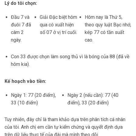
Lý do tôi chọn:
Đầu 7 và
Giải Đặc biệt hôm
Hôm nay là Thứ 5,
đuôi 7 đã
qua có xuất hiện
theo quy luật Bạc nhớ,
câm 2
số 07 ở vị trí cuối.
kép 77 có tần suất
ngày.
cao.
Con 33 được chọn làm song thủ vì là bóng của 88 (đã về
hôm kia).
Kế hoạch vào tiền:
Ngày 1: 77 (20 điểm),
Ngày 2 (nếu cần): 77 (40
33 (10 điểm)
điểm), 33 (20 điểm)
Tuy nhiên, đây chỉ là tham khảo dựa trên phân tích cá nhân
của tôi. Anh chị em cần tự kiểm chứng và quyết định dựa
trên dữ liệu thực tế của đài mà mình theo dõi.