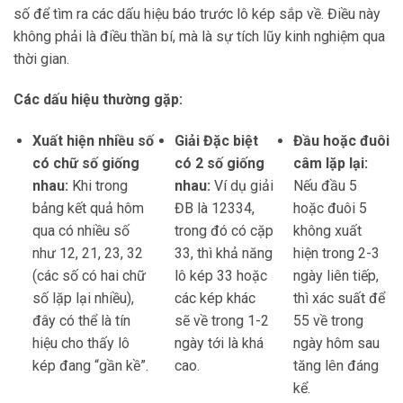
số để tìm ra các dấu hiệu báo trước lô kép sắp về. Điều này
không phải là điều thần bí, mà là sự tích lũy kinh nghiệm qua
thời gian.
Các dấu hiệu thường gặp:
Xuất hiện nhiều số
Giải Đặc biệt
Đầu hoặc đuôi
có chữ số giống
có 2 số giống
câm lặp lại:
nhau:
Khi trong
nhau:
Ví dụ giải
Nếu đầu 5
bảng kết quả hôm
ĐB là 12334,
hoặc đuôi 5
qua có nhiều số
trong đó có cặp
không xuất
như 12, 21, 23, 32
33, thì khả năng
hiện trong 2-3
(các số có hai chữ
lô kép 33 hoặc
ngày liên tiếp,
số lặp lại nhiều),
các kép khác
thì xác suất để
đây có thể là tín
sẽ về trong 1-2
55 về trong
hiệu cho thấy lô
ngày tới là khá
ngày hôm sau
kép đang “gần kề”.
cao.
tăng lên đáng
kể.