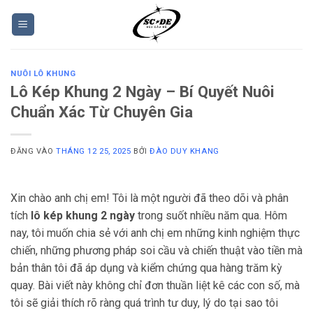
Bỏ
qua
nội
dung
NUÔI LÔ KHUNG
Lô Kép Khung 2 Ngày – Bí Quyết Nuôi
Chuẩn Xác Từ Chuyên Gia
ĐĂNG VÀO
THÁNG 12 25, 2025
BỞI
ĐÀO DUY KHANG
Xin chào anh chị em! Tôi là một người đã theo dõi và phân
tích
lô kép khung 2 ngày
trong suốt nhiều năm qua. Hôm
nay, tôi muốn chia sẻ với anh chị em những kinh nghiệm thực
chiến, những phương pháp soi cầu và chiến thuật vào tiền mà
bản thân tôi đã áp dụng và kiểm chứng qua hàng trăm kỳ
quay. Bài viết này không chỉ đơn thuần liệt kê các con số, mà
tôi sẽ giải thích rõ ràng quá trình tư duy, lý do tại sao tôi