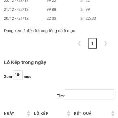
22/12 ->23/12
99 22
ăn 22
21/12 ->22/12
99 88
ăn 99
20/12 ->21/12
22 33
ăn 22x33
Đang xem 1 đến 5 trong tổng số 5 mục
❮
1
❯
Lô Kép trong ngày
Xem
mục
Tìm:
NGÀY
LÔ KÉP
KẾT QUẢ