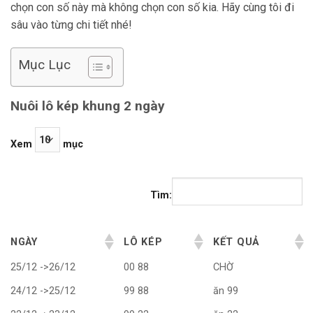
chọn con số này mà không chọn con số kia. Hãy cùng tôi đi
sâu vào từng chi tiết nhé!
Mục Lục
Nuôi lô kép khung 2 ngày
Xem
mục
Tìm:
NGÀY
LÔ KÉP
KẾT QUẢ
25/12 ->26/12
00 88
CHỜ
24/12 ->25/12
99 88
ăn 99