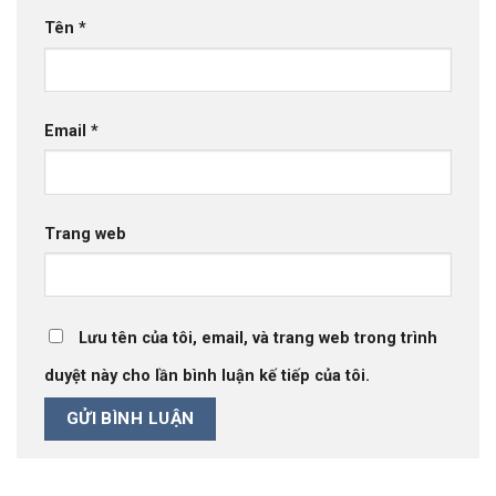
Tên
*
Email
*
Trang web
Lưu tên của tôi, email, và trang web trong trình
duyệt này cho lần bình luận kế tiếp của tôi.