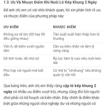
1.3. Ưu Và Nhược Điểm Khi Nuôi Lô Kép Khung 2 Ngày
Để anh chị em có cái nhìn khách quan, tôi xin phân tích rõ ưu
và nhược điểm của phương pháp này:
ƯU ĐIỂM
NHƯỢC ĐIỂM
Không sợ về lộn (00 hay 00
Tần suất xuất hiện thấp hơn lô
đều giống nhau)
thường
Vốn ít, dễ kiểm soát nguồn
Cần sự kiên nhẫn và tâm lý
tiền
vững vàng
Dễ tính toán, dễ nhớ số
Áp lực tâm lý cao nếu nuôi kéo
dài
Phù hợp với người mới bắt
Có thể bị “vỡ khung” nếu không
đầu
quản lý vốn tốt
Qua bảng trên, anh chị em thấy rằng
cặp lô kép khung 2
ngày
có nhiều ưu điểm vượt trội, nhưng cũng đòi hỏi người
chơi phải có kế hoạch và kiên nhẫn. Đây chính là điểm khác
biệt giữa những người chơi nghiệp dư và những người có