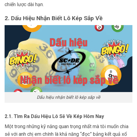
chiến lược dài hạn.
2. Dấu Hiệu Nhận Biết Lô Kép Sắp Về
Dấu hiệu nhận biết lô kép sắp về
2.1. Tìm Ra Dấu Hiệu Lô Sẽ Về Kép Hôm Nay
Một trong những kỹ năng quan trọng nhất mà tôi muốn chia
sẻ với anh chị em chính là khả năng “đọc” bảng kết quả xổ