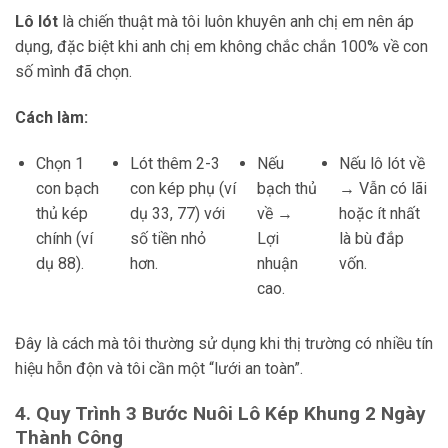
Lô lót
là chiến thuật mà tôi luôn khuyên anh chị em nên áp
dụng, đặc biệt khi anh chị em không chắc chắn 100% về con
số mình đã chọn.
Cách làm:
Chọn 1
Lót thêm 2-3
Nếu
Nếu lô lót về
con bạch
con kép phụ (ví
bạch thủ
→ Vẫn có lãi
thủ kép
dụ 33, 77) với
về →
hoặc ít nhất
chính (ví
số tiền nhỏ
Lợi
là bù đắp
dụ 88).
hơn.
nhuận
vốn.
cao.
Đây là cách mà tôi thường sử dụng khi thị trường có nhiều tín
hiệu hỗn độn và tôi cần một “lưới an toàn”.
4. Quy Trình 3 Bước Nuôi Lô Kép Khung 2 Ngày
Thành Công