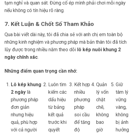
tạm nghỉ và quan sát. Đừng cố ép mình phải chơi mỗi ngày
nếu không có tín hiệu rõ ràng.
7. Kết Luận & Chốt Số Tham Khảo
Qua bài viết dài này, tôi đã chia sẻ với anh chị em toàn bộ
những kinh nghiệm và phương pháp mà bản thân tôi đã tích
lũy được trong nhiều năm theo dõi
lô kép nuôi khung 2
ngày chính xác
.
Những điểm quan trọng cần nhớ:
Lô kép khung
Luôn tìm
Kết hợp
Quản
Giữ
2 ngày
là
kiếm các
nhiều
lý vốn
tâm lý
phương pháp
dấu hiệu
phương
chặt
vững
đơn giản
từ bảng
pháp
chẽ,
vàng,
nhưng hiệu
kết quả
soi cầu
không
không
quả, phù hợp
trước khi
để tăng
bao
bị ảnh
với cả người
quyết
độ
giờ
hưởng