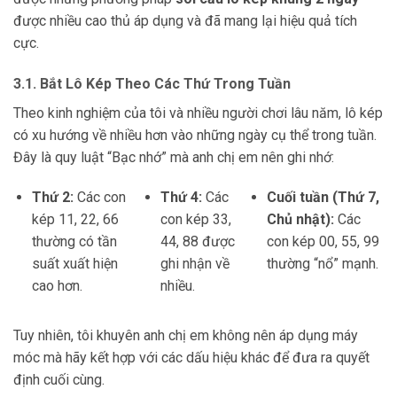
được nhiều cao thủ áp dụng và đã mang lại hiệu quả tích
cực.
3.1. Bắt Lô Kép Theo Các Thứ Trong Tuần
Theo kinh nghiệm của tôi và nhiều người chơi lâu năm, lô kép
có xu hướng về nhiều hơn vào những ngày cụ thể trong tuần.
Đây là quy luật “Bạc nhớ” mà anh chị em nên ghi nhớ:
Thứ 2:
Các con
Thứ 4:
Các
Cuối tuần (Thứ 7,
kép 11, 22, 66
con kép 33,
Chủ nhật):
Các
thường có tần
44, 88 được
con kép 00, 55, 99
suất xuất hiện
ghi nhận về
thường “nổ” mạnh.
cao hơn.
nhiều.
Tuy nhiên, tôi khuyên anh chị em không nên áp dụng máy
móc mà hãy kết hợp với các dấu hiệu khác để đưa ra quyết
định cuối cùng.