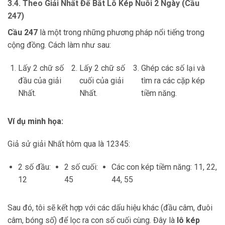
3.4. Theo Giải Nhất Để Bắt Lô Kép Nuôi 2 Ngày (Cầu
247)
Cầu 247
là một trong những phương pháp nổi tiếng trong
cộng đồng. Cách làm như sau:
Lấy 2 chữ số
Lấy 2 chữ số
Ghép các số lại và
đầu của giải
cuối của giải
tìm ra các cặp kép
Nhất.
Nhất.
tiềm năng.
Ví dụ minh họa:
Giả sử giải Nhất hôm qua là 12345:
2 số đầu:
2 số cuối:
Các con kép tiềm năng: 11, 22,
12
45
44, 55
Sau đó, tôi sẽ kết hợp với các dấu hiệu khác (đầu câm, đuôi
câm, bóng số) để lọc ra con số cuối cùng. Đây là
lô kép