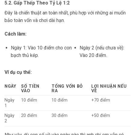
5.2. Gấp Thếp Theo Tỷ Lệ 1:2
Đây là chiến thuật an toàn nhất, phù hợp với những ai muốn
bảo toàn vốn và chơi dài hạn.
Cách làm:
Ngày 1: Vào 10 điểm cho con
Ngày 2 (nếu chưa về):
bạch thủ kép.
Vào 20 điểm.
Ví dụ cụ thể:
NGÀY
SỐ TIỀN
TỔNG VỐN BỎ
LỢI NHUẬN NẾU
VÀO
RA
VỀ
Ngày
10 điểm
10 điểm
+70 điểm
1
Ngày
20 điểm
30 điểm
+50 điểm
2
Như vậy, dù con số về vào ngày nào thì anh chị em vẫn có