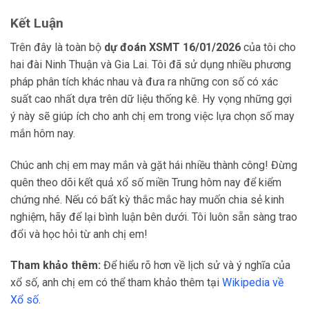
Kết Luận
Trên đây là toàn bộ
dự đoán XSMT 16/01/2026
của tôi cho
hai đài Ninh Thuận và Gia Lai. Tôi đã sử dụng nhiều phương
pháp phân tích khác nhau và đưa ra những con số có xác
suất cao nhất dựa trên dữ liệu thống kê. Hy vọng những gợi
ý này sẽ giúp ích cho anh chị em trong việc lựa chọn số may
mắn hôm nay.
Chúc anh chị em may mắn và gặt hái nhiều thành công! Đừng
quên theo dõi kết quả xổ số miền Trung hôm nay để kiểm
chứng nhé. Nếu có bất kỳ thắc mắc hay muốn chia sẻ kinh
nghiệm, hãy để lại bình luận bên dưới. Tôi luôn sẵn sàng trao
đổi và học hỏi từ anh chị em!
Tham khảo thêm:
Để hiểu rõ hơn về lịch sử và ý nghĩa của
xổ số, anh chị em có thể tham khảo thêm tại
Wikipedia về
Xổ số
.