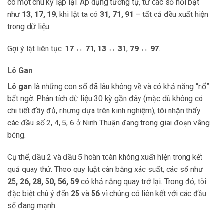
có một chu kỳ lặp lại. Áp dụng tương tự, từ các số nổi bật
như
13, 17, 19
, khi lật ta có
31, 71, 91
– tất cả đều xuất hiện
trong dữ liệu.
Gợi ý lật liên tục:
17 ↔ 71
,
13 ↔ 31
,
79 ↔ 97
.
Lô Gan
Lô gan
là những con số đã lâu không về và có khả năng “nổ”
bất ngờ. Phân tích dữ liệu 30 kỳ gần đây (mặc dù không có
chi tiết đầy đủ, nhưng dựa trên kinh nghiệm), tôi nhận thấy
các đầu số 2, 4, 5, 6 ở Ninh Thuận đang trong giai đoạn vắng
bóng.
Cụ thể, đầu 2 và đầu 5 hoàn toàn không xuất hiện trong kết
quả quay thử. Theo quy luật cân bằng xác suất, các số như
25, 26, 28, 50, 56, 59
có khả năng quay trở lại. Trong đó, tôi
đặc biệt chú ý đến
25
và
56
vì chúng có liên kết với các đầu
số đang mạnh.