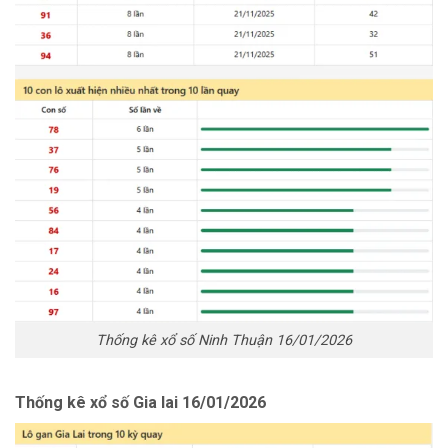
Thống kê xổ số Ninh Thuận 16/01/2026
Thống kê xổ số Gia lai 16/01/2026