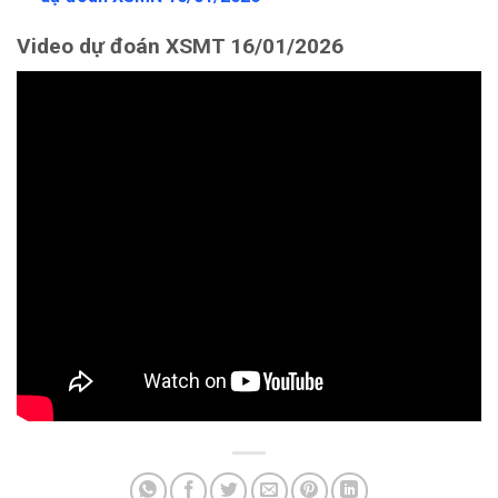
Video
dự đoán XSMT 16/01/2026