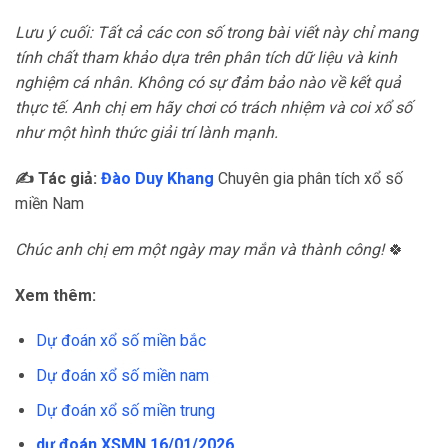
Lưu ý cuối: Tất cả các con số trong bài viết này chỉ mang
tính chất tham khảo dựa trên phân tích dữ liệu và kinh
nghiệm cá nhân. Không có sự đảm bảo nào về kết quả
thực tế. Anh chị em hãy chơi có trách nhiệm và coi xổ số
như một hình thức giải trí lành mạnh.
✍️ Tác giả:
Đào Duy Khang
Chuyên gia phân tích xổ số
miền Nam
Chúc anh chị em một ngày may mắn và thành công!
🍀
Xem thêm:
Dự đoán xổ số miền bắc
Dự đoán xổ số miền nam
Dự đoán xổ số miền trung
dự đoán XSMN 16/01/2026