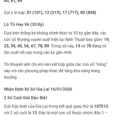
80, 81, 89
.
Gợi ý lô kẹp:
01 (101), 13 (313), 17 (717), 83 (838)
.
Lô Tô Hay Về (30 Kỳ)
Dựa trên thống kê không chính thức từ 30 kỳ gần đây, các
con số thường xuyên xuất hiện tại Ninh Thuận bao gồm:
19,
23, 34, 45, 56, 67, 78, 89
. Trong số này,
19
và
78
đang có
tần suất rất cao trong các kỳ gần nhất.
Tôi khuyên anh chị em nên kết hợp giữa các con số “nóng”
này với các phương pháp khác để tăng khả năng trúng
thưởng.
Nhận Định Xổ Số Gia Lai 16/01/2026
2 Số Cuối Giải Đặc Biệt
Giải Đặc biệt của Gia Lai trong kết quả quay thử là
107513
,
với 2 số cuối là
13
. Đây là một con số thuộc nhóm đầu 1 –