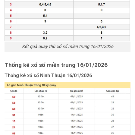
Kết quả quay thử xổ số miền trung 16/01/2026
Thống kê xổ số miền trung 16/01/2026
Thống kê xổ số Ninh Thuận 16/01/2026