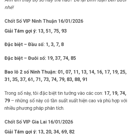
nhé!
Chốt Số VIP Ninh Thuận 16/01/2026
Giải Tám gợi ý:
13, 51, 75, 93
Đặc biệt – Đầu số:
1, 3, 7, 8
Đặc biệt – Đuôi số:
19, 37, 74, 85
Bao lô 2 số Ninh Thuận:
01, 07, 11, 13, 14, 16, 17, 19, 25,
31, 35, 37, 61, 71, 73, 74, 79, 83, 88, 91
Trong số này, tôi đặc biệt tin tưởng vào các con:
17, 19, 74,
79
– những số này có tần suất xuất hiện cao và phù hợp với
nhiều phương pháp phân tích.
Chốt Số VIP Gia Lai 16/01/2026
Giải Tám gợi ý:
13, 20, 34, 69, 82