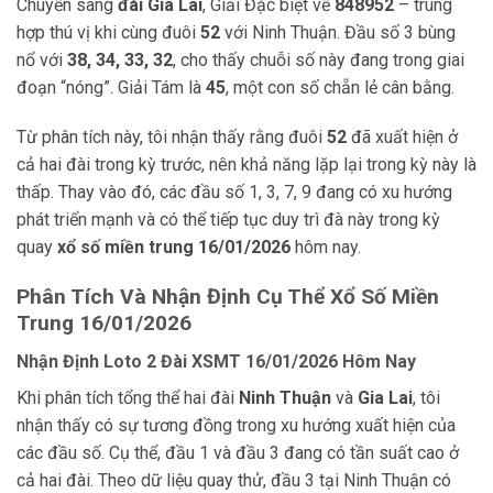
Chuyển sang
đài Gia Lai
, Giải Đặc biệt về
848952
– trùng
hợp thú vị khi cùng đuôi
52
với Ninh Thuận. Đầu số 3 bùng
nổ với
38, 34, 33, 32
, cho thấy chuỗi số này đang trong giai
đoạn “nóng”. Giải Tám là
45
, một con số chẵn lẻ cân bằng.
Từ phân tích này, tôi nhận thấy rằng đuôi
52
đã xuất hiện ở
cả hai đài trong kỳ trước, nên khả năng lặp lại trong kỳ này là
thấp. Thay vào đó, các đầu số 1, 3, 7, 9 đang có xu hướng
phát triển mạnh và có thể tiếp tục duy trì đà này trong kỳ
quay
xổ số miền trung 16/01/2026
hôm nay.
Phân Tích Và Nhận Định Cụ Thể Xổ Số Miền
Trung 16/01/2026
Nhận Định Loto 2 Đài XSMT 16/01/2026 Hôm Nay
Khi phân tích tổng thể hai đài
Ninh Thuận
và
Gia Lai
, tôi
nhận thấy có sự tương đồng trong xu hướng xuất hiện của
các đầu số. Cụ thể, đầu 1 và đầu 3 đang có tần suất cao ở
cả hai đài. Theo dữ liệu quay thử, đầu 3 tại Ninh Thuận có