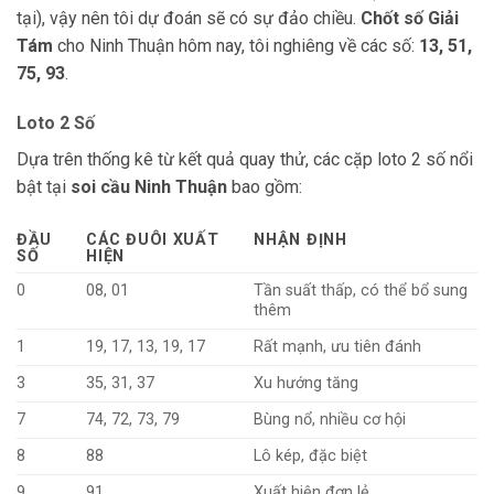
tại), vậy nên tôi dự đoán sẽ có sự đảo chiều.
Chốt số Giải
Tám
cho Ninh Thuận hôm nay, tôi nghiêng về các số:
13, 51,
75, 93
.
Loto 2 Số
Dựa trên thống kê từ kết quả quay thử, các cặp loto 2 số nổi
bật tại
soi cầu Ninh Thuận
bao gồm:
ĐẦU
CÁC ĐUÔI XUẤT
NHẬN ĐỊNH
SỐ
HIỆN
0
08, 01
Tần suất thấp, có thể bổ sung
thêm
1
19, 17, 13, 19, 17
Rất mạnh, ưu tiên đánh
3
35, 31, 37
Xu hướng tăng
7
74, 72, 73, 79
Bùng nổ, nhiều cơ hội
8
88
Lô kép, đặc biệt
9
91
Xuất hiện đơn lẻ