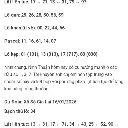
Lật liên tục:
17 ↔ 71, 13 ↔ 31, 79 ↔ 97
Lô gan:
25, 26, 28, 50, 56, 59
Lô khan (ít về):
00, 22, 44, 66
Pascal:
11, 16, 61, 14, 07
Lô kẹp:
01 (101), 13 (313), 17 (717), 83 (838)
Nhìn chung, Ninh Thuận hôm nay có xu hướng mạnh ở các
đầu số 1, 3, 7. Tôi khuyên anh chị em nên tập trung vào
nhóm số này và kết hợp với phương pháp lật liên tục để tăng
khả năng trúng thưởng.
Dự Đoán Xổ Số Gia Lai 16/01/2026
Bạch thủ lô:
34
Lật liên tục:
13 ↔ 31, 17 ↔ 71, 34 ↔ 43, 25 ↔ 52, 90 ↔