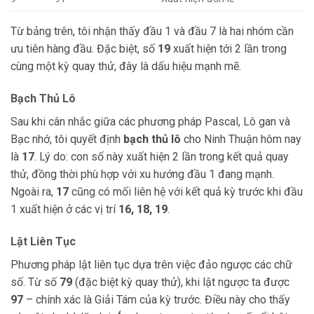
Từ bảng trên, tôi nhận thấy đầu 1 và đầu 7 là hai nhóm cần
ưu tiên hàng đầu. Đặc biệt, số
19
xuất hiện tới 2 lần trong
cùng một kỳ quay thử, đây là dấu hiệu mạnh mẽ.
Bạch Thủ Lô
Sau khi cân nhắc giữa các phương pháp Pascal, Lô gan và
Bạc nhớ, tôi quyết định
bạch thủ lô
cho Ninh Thuận hôm nay
là
17
. Lý do: con số này xuất hiện 2 lần trong kết quả quay
thử, đồng thời phù hợp với xu hướng đầu 1 đang mạnh.
Ngoài ra,
17
cũng có mối liên hệ với kết quả kỳ trước khi đầu
1 xuất hiện ở các vị trí
16, 18, 19
.
Lật Liên Tục
Phương pháp lật liên tục dựa trên việc đảo ngược các chữ
số. Từ số
79
(đặc biệt kỳ quay thử), khi lật ngược ta được
97
– chính xác là Giải Tám của kỳ trước. Điều này cho thấy