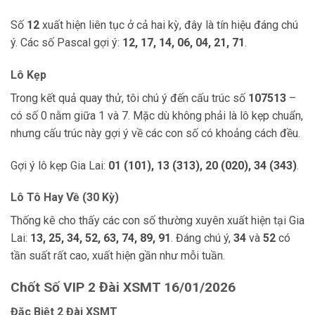
Số
12
xuất hiện liên tục ở cả hai kỳ, đây là tín hiệu đáng chú
ý. Các số Pascal gợi ý:
12, 17, 14, 06, 04, 21, 71
.
Lô Kẹp
Trong kết quả quay thử, tôi chú ý đến cấu trúc số
107513
–
có số 0 nằm giữa 1 và 7. Mặc dù không phải là lô kẹp chuẩn,
nhưng cấu trúc này gợi ý về các con số có khoảng cách đều.
Gợi ý lô kẹp Gia Lai:
01 (101), 13 (313), 20 (020), 34 (343)
.
Lô Tô Hay Về (30 Kỳ)
Thống kê cho thấy các con số thường xuyên xuất hiện tại Gia
Lai:
13, 25, 34, 52, 63, 74, 89, 91
. Đáng chú ý,
34
và
52
có
tần suất rất cao, xuất hiện gần như mỗi tuần.
Chốt Số VIP 2 Đài XSMT 16/01/2026
Đặc Biệt 2 Đài XSMT