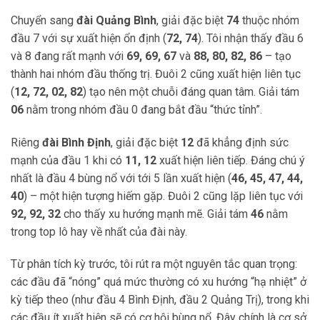
Chuyển sang
đài Quảng Bình
, giải đặc biệt
74
thuộc nhóm
đầu 7 với sự xuất hiện ổn định (
72, 74
). Tôi nhận thấy đầu 6
và 8 đang rất mạnh với
69, 69, 67
và
88, 80, 82, 86
– tạo
thành hai nhóm đầu thống trị. Đuôi 2 cũng xuất hiện liên tục
(
12, 72, 02, 82
) tạo nên một chuỗi đáng quan tâm. Giải tám
06
nằm trong nhóm đầu 0 đang bắt đầu “thức tỉnh”.
Riêng
đài Bình Định
, giải đặc biệt
12
đã khẳng định sức
mạnh của đầu 1 khi có
11, 12
xuất hiện liên tiếp. Đáng chú ý
nhất là đầu 4 bùng nổ với tới 5 lần xuất hiện (
46, 45, 47, 44,
40
) – một hiện tượng hiếm gặp. Đuôi 2 cũng lặp liên tục với
92, 92, 32
cho thấy xu hướng mạnh mẽ. Giải tám
46
nằm
trong top lô hay về nhất của đài này.
Từ phân tích kỳ trước, tôi rút ra một nguyên tắc quan trọng:
các đầu đã “nóng” quá mức thường có xu hướng “hạ nhiệt” ở
kỳ tiếp theo (như đầu 4 Bình Định, đầu 2 Quảng Trị), trong khi
các đầu ít xuất hiện sẽ có cơ hội bùng nổ. Đây chính là cơ sở