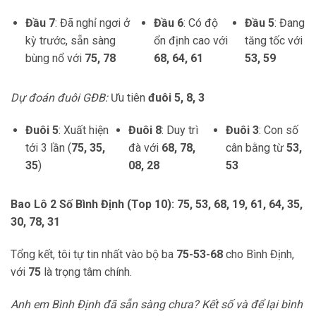
Đầu 7
: Đã nghỉ ngơi ở
Đầu 6
: Có độ
Đầu 5
: Đang
kỳ trước, sẵn sàng
ổn định cao với
tăng tốc với
bùng nổ với
75, 78
68, 64, 61
53, 59
Dự đoán đuôi GĐB:
Ưu tiên
đuôi 5, 8, 3
Đuôi 5
: Xuất hiện
Đuôi 8
: Duy trì
Đuôi 3
: Con số
tới 3 lần (
75, 35,
đà với
68, 78,
cân bằng từ
53,
35
)
08, 28
53
Bao Lô 2 Số Bình Định (Top 10):
75, 53, 68, 19, 61, 64, 35,
30, 78, 31
Tổng kết, tôi tự tin nhất vào bộ ba
75-53-68
cho Bình Định,
với
75
là trọng tâm chính.
Anh em Bình Định đã sẵn sàng chưa? Kết số và để lại bình