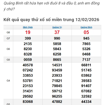
Quảng Bình rất hứa hẹn với đuôi 8 và đầu 0, anh em đồng
ý chứ?
Kết quả quay thử xổ số miền trung 12/02/2026