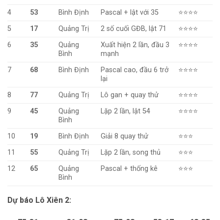
4
53
Bình Định
Pascal + lật với 35
⭐⭐⭐⭐
5
17
Quảng Trị
2 số cuối GĐB, lật 71
⭐⭐⭐⭐
6
35
Quảng
Xuất hiện 2 lần, đầu 3
⭐⭐⭐⭐
Bình
mạnh
7
68
Bình Định
Pascal cao, đầu 6 trở
⭐⭐⭐⭐
lại
8
77
Quảng Trị
Lô gan + quay thử
⭐⭐⭐⭐
9
45
Quảng
Lặp 2 lần, lật 54
⭐⭐⭐⭐
Bình
10
19
Bình Định
Giải 8 quay thử
⭐⭐⭐
11
55
Quảng Trị
Lặp 2 lần, song thủ
⭐⭐⭐
12
65
Quảng
Pascal + thống kê
⭐⭐⭐
Bình
Dự báo Lô Xiên 2: