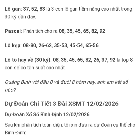
Lô gan:
37, 52, 83
là 3 con lô gan tiềm năng cao nhất trong
30 kỳ gần đây.
Pascal:
Phân tích cho ra
08, 35, 45, 65, 82, 92
Lô kẹp:
08-80, 26-62, 35-53, 45-54, 65-56
Lô tô hay về (30 kỳ):
08, 35, 45, 65, 82, 26, 37, 92
là top 8
con số có tần suất cao nhất.
Quảng Bình với đầu 0 và đuôi 8 hôm nay, anh em kết số
nào?
Dự Đoán Chi Tiết 3 Đài XSMT 12/02/2026
Dự Đoán Xổ Số Bình Định 12/02/2026
Sau khi phân tích toàn diện, tôi xin đưa ra dự đoán cụ thể cho
Bình Định: