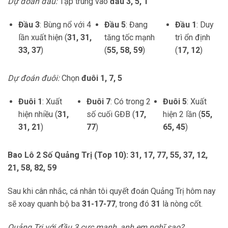
Dự đoán đầu:
Tập trung vào
đầu 3, 5, 1
Đầu 3
: Bùng nổ với 4
Đầu 5
: Đang
Đầu 1
: Duy
lần xuất hiện (
31, 31,
tăng tốc mạnh
trì ổn định
33, 37
)
(
55, 58, 59
)
(
17, 12
)
Dự đoán đuôi:
Chọn
đuôi 1, 7, 5
Đuôi 1
: Xuất
Đuôi 7
: Có trong 2
Đuôi 5
: Xuất
hiện nhiều (
31,
số cuối GĐB (
17,
hiện 2 lần (
55,
31, 21
)
77
)
65, 45
)
Bao Lô 2 Số Quảng Trị (Top 10):
31, 17, 77, 55, 37, 12,
21, 58, 82, 59
Sau khi cân nhắc, cá nhân tôi quyết đoán Quảng Trị hôm nay
sẽ xoay quanh bộ ba
31-17-77
, trong đó
31
là nòng cốt.
Quảng Trị với đầu 3 cực mạnh, anh em nghĩ sao?