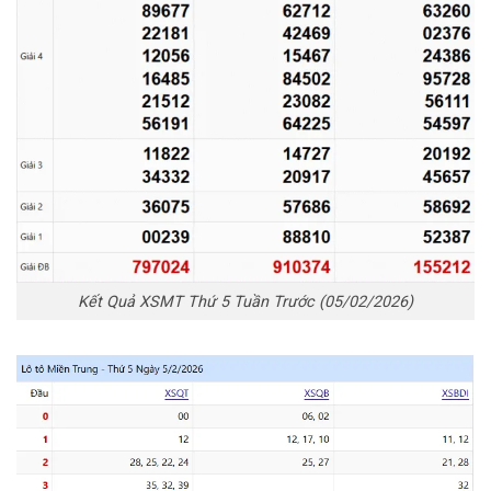
Kết Quả XSMT Thứ 5 Tuần Trước (05/02/2026)