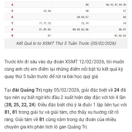
Kết Quả lo to XSMT Thứ 5 Tuần Trước (05/02/2026)
Trước khi đi sâu vào dự đoán XSMT 12/02/2026, tôi muốn
cùng anh chị em điểm lại những điểm nổi bật từ kết quả kỳ
quay thứ 5 tuần trước để rút ra bài học quý giá.
Tại
đài Quảng Trị
ngày 05/02/2026, giải đặc biệt về
24
đã
tạo nên sự bất ngờ khi đầu 2 xuất hiện dày đặc với tới 4 lần
(
28, 25, 22, 24
). Điều đặc biệt chú ý là đuôi 1 lặp liên tục với
81, 81
trong giải tư và giải tám, cho thấy xu hướng rất rõ
ràng. Giải tám về
81
cũng nằm trong dự đoán của nhiều
chuyên gia khi phân tích lô gan Quảng Trị.