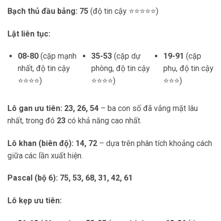
Bạch thủ đầu bảng:
75
(độ tin cậy ⭐⭐⭐⭐⭐)
Lật liên tục:
08-80
(cặp mạnh
35-53
(cặp dự
19-91
(cặp
nhất, độ tin cậy
phòng, độ tin cậy
phụ, độ tin cậy
⭐⭐⭐⭐)
⭐⭐⭐⭐)
⭐⭐⭐)
Lô gan ưu tiên:
23, 26, 54
– ba con số đã vắng mặt lâu
nhất, trong đó
23
có khả năng cao nhất.
Lô khan (biên độ):
14, 72
– dựa trên phân tích khoảng cách
giữa các lần xuất hiện.
Pascal (bộ 6):
75, 53, 68, 31, 42, 61
Lô kẹp ưu tiên: