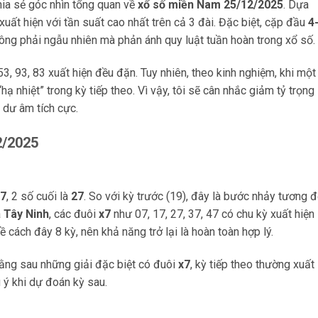
hia sẻ góc nhìn tổng quan về
xổ số miền Nam 25/12/2025
. Dựa
xuất hiện với tần suất cao nhất trên cả 3 đài. Đặc biệt, cặp đầu
4
ông phải ngẫu nhiên mà phản ánh quy luật tuần hoàn trong xổ số.
3, 93, 83 xuất hiện đều đặn. Tuy nhiên, theo kinh nghiệm, khi một
ạ nhiệt” trong kỳ tiếp theo. Vì vậy, tôi sẽ cân nhắc giảm tỷ trọng
 dư âm tích cực.
2/2025
7
, 2 số cuối là
27
. So với kỳ trước (19), đây là bước nhảy tương đ
a
Tây Ninh
, các đuôi
x7
như 07, 17, 27, 37, 47 có chu kỳ xuất hiện
ề cách đây 8 kỳ, nên khả năng trở lại là hoàn toàn hợp lý.
 rằng sau những giải đặc biệt có đuôi
x7
, kỳ tiếp theo thường xuất
u ý khi dự đoán kỳ sau.