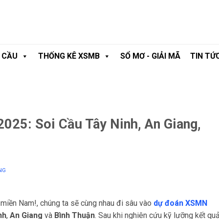
I CẦU
THỐNG KÊ XSMB
SỔ MƠ - GIẢI MÃ
TIN TỨ
25: Soi Cầu Tây Ninh, An Giang,
NG
miền Nam!, chúng ta sẽ cùng nhau đi sâu vào
dự đoán XSMN
nh
,
An Giang
và
Bình Thuận
. Sau khi nghiên cứu kỹ lưỡng kết qu