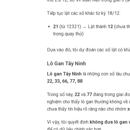
Tiếp tục lật các số khác từ kỳ 18/12:
21
(từ 12321) → Lật thành
12
(chưa t
trong quay thử)
Dựa vào đó, tôi dự đoán các số lật có kh
Lô Gan Tây Ninh
Lô gan Tây Ninh
là những con số lâu chưa
22, 33, 66, 77, 88
.
Trong số này,
22
và
77
đang trong giai đo
nghiệm cho thấy lô gan thường không về qu
chưa thấy tín hiệu rõ ràng nào cho nhóm
x
Vì vậy, tôi quyết định
không đưa lô gan 
để có dữ liệu chính xác hơn.