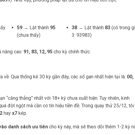
hấy
59
→ Lật thành
95
38
→ Lật thành
83
(có trong g
(chưa thấy)
3: 93983)
ả năng cao:
91, 83, 12, 95
cho kỳ chính thức.
 về. Qua thống kê 30 kỳ gần đây, các số gan nhất hiện tại là:
00,
ạn “căng thẳng” nhất với 18+ kỳ chưa xuất hiện. Tuy nhiên, kinh
á đột ngột mà cần có tín hiệu tiền đề. Trong quay thử 25/12, tôi
2
hay
x7
kép.
vào danh sách ưu tiên
cho kỳ này, mà sẽ theo dõi thêm 1-2 kỳ n