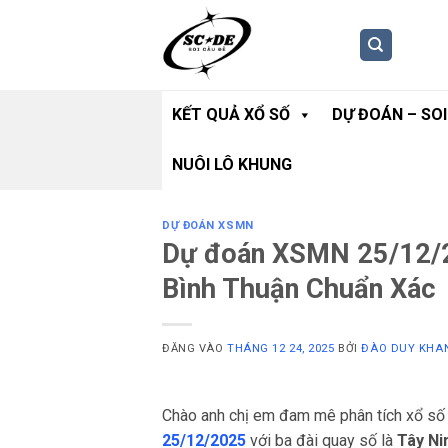
Bỏ
qua
nội
dung
KẾT QUẢ XỔ SỐ
DỰ ĐOÁN – SO
NUÔI LÔ KHUNG
DỰ ĐOÁN XSMN
Dự đoán XSMN 25/12/20
Bình Thuận Chuẩn Xác
ĐĂNG VÀO
THÁNG 12 24, 2025
BỞI
ĐÀO DUY KHA
Chào anh chị em đam mê phân tích xổ số 
25/12/2025
với ba đài quay số là
Tây Ni