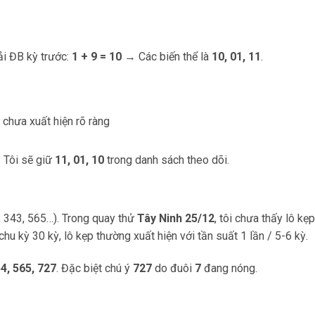
ải ĐB kỳ trước:
1 + 9 = 10
→ Các biến thể là
10, 01, 11
.
chưa xuất hiện rõ ràng
 Tôi sẽ giữ
11, 01, 10
trong danh sách theo dõi.
, 343, 565…). Trong quay thử
Tây Ninh 25/12
, tôi chưa thấy lô kẹp
chu kỳ 30 kỳ, lô kẹp thường xuất hiện với tần suất 1 lần / 5-6 kỳ.
4, 565, 727
. Đặc biệt chú ý
727
do đuôi
7
đang nóng.