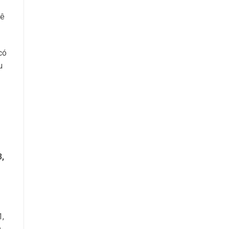
kê
có
u
3,
1,