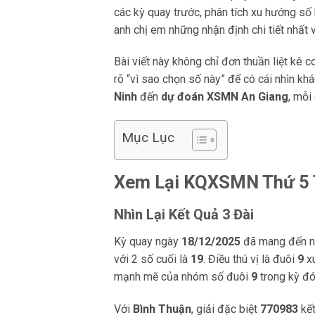
các kỳ quay trước, phân tích xu hướng s
anh chị em những nhận định chi tiết nhất
Bài viết này không chỉ đơn thuần liệt kê c
rõ “vì sao chọn số này” để có cái nhìn kh
Ninh
đến
dự đoán XSMN An Giang
, mỗi
Mục Lục
Xem Lại KQXSMN Thứ 5 
Nhìn Lại Kết Quả 3 Đài
Kỳ quay ngày
18/12/2025
đã mang đến nh
với 2 số cuối là
19
. Điều thú vị là đuôi
9
xu
mạnh mẽ của nhóm số đuôi
9
trong kỳ đó
Với
Bình Thuận
, giải đặc biệt
770983
kết