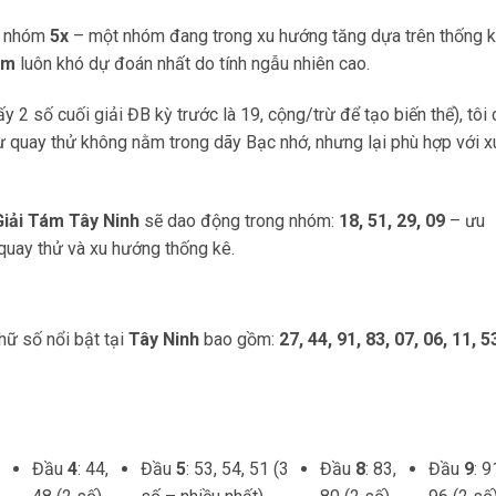
ộc nhóm
5x
– một nhóm đang trong xu hướng tăng dựa trên thống 
ám
luôn khó dự đoán nhất do tính ngẫu nhiên cao.
 2 số cuối giải ĐB kỳ trước là 19, cộng/trừ để tạo biến thể), tôi 
ừ quay thử không nằm trong dãy Bạc nhớ, nhưng lại phù hợp với x
Giải Tám Tây Ninh
sẽ dao động trong nhóm:
18, 51, 29, 09
– ưu
quay thử và xu hướng thống kê.
hữ số nổi bật tại
Tây Ninh
bao gồm:
27, 44, 91, 83, 07, 06, 11, 5
Đầu
4
: 44,
Đầu
5
: 53, 54, 51 (3
Đầu
8
: 83,
Đầu
9
: 9