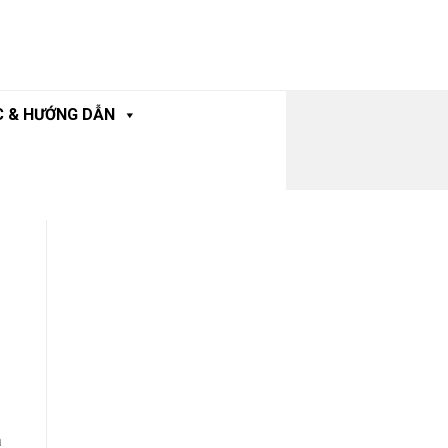
C & HƯỚNG DẪN
ả