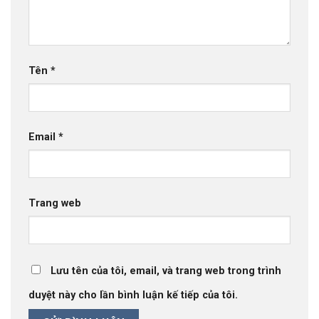
Tên
*
Email
*
Trang web
Lưu tên của tôi, email, và trang web trong trình
duyệt này cho lần bình luận kế tiếp của tôi.