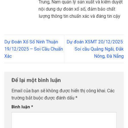
Trung, Nam quản lý sản xuất và kiểm duyệt
nội dung dự đoán xổ số, đảm bảo chất
lượng thông tin chuẩn xác và đáng tin cậy
Dự Đoán Xổ Số Ninh Thuận
Dự đoán XSMT 20/12/2025:
19/12/2025 – Soi Cầu Chuẩn
Soi cầu Quảng Ngãi, Đắk
Xác
Nông, Đà Nẵng
Để lại một bình luận
Email của bạn sẽ không được hiển thị công khai.
Các
trường bắt buộc được đánh dấu
*
Bình luận
*