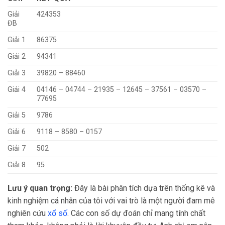
Giải
424353
ĐB
Giải 1
86375
Giải 2
94341
Giải 3
39820 – 88460
Giải 4
04146 – 04744 – 21935 – 12645 – 37561 – 03570 –
77695
Giải 5
9786
Giải 6
9118 – 8580 – 0157
Giải 7
502
Giải 8
95
Lưu ý quan trọng:
Đây là bài phân tích dựa trên thống kê và
kinh nghiệm cá nhân của tôi với vai trò là một người đam mê
nghiên cứu
xổ số
. Các con số dự đoán chỉ mang tính chất