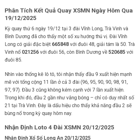
Phân Tích Kết Quả Quay XSMN Ngày Hôm Qua
19/12/2025
Kỳ quay thứ 6 ngày 19/12 tại 3 đài Vĩnh Long, Trà Vinh và
Bình Dương đã cho thấy một số xu hướng thú vị. Đài Vĩnh
Long có giải đặc biệt
665848
với đuôi 48, giải tám là 50. Trà
Vinh nổ
021256
với đuôi 56, còn Bình Dương về
520685
với
đuôi 85.
Nhìn vào thống kê lô tô, tôi nhận thấy đầu 9 xuất hiện mạnh
mẽ với tổng cộng 11 lần ở cả 3 đài (96, 95, 90, 90, 98, 91,
97, 97). Đầu 3 cũng không kém cạnh với 7 lần xuất hiện.
Trong khi đó, đầu 2 gần như vắng bóng – chỉ có duy nhất số
21 tại Trà Vinh. Đây là dấu hiệu cho thấy khả năng đầu 2 sẽ
bùng nổ trong kỳ quay hôm nay.
Nhận Định Loto 4 Đài XSMN 20/12/2025
Nhận Định Xổ Số Long An 20/12/2025