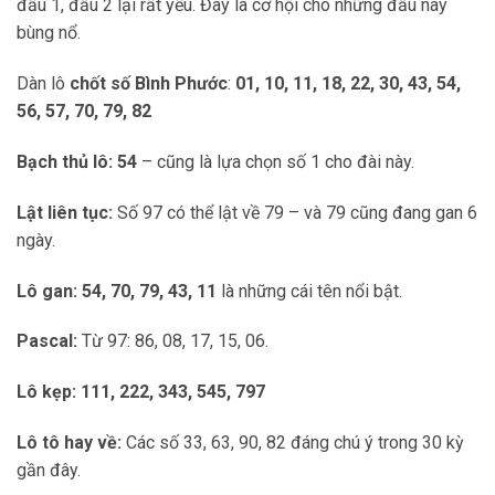
đầu 1, đầu 2 lại rất yếu. Đây là cơ hội cho những đầu này
bùng nổ.
Dàn lô
chốt số Bình Phước
:
01, 10, 11, 18, 22, 30, 43, 54,
56, 57, 70, 79, 82
Bạch thủ lô:
54
– cũng là lựa chọn số 1 cho đài này.
Lật liên tục:
Số 97 có thể lật về 79 – và 79 cũng đang gan 6
ngày.
Lô gan:
54, 70, 79, 43, 11
là những cái tên nổi bật.
Pascal:
Từ 97: 86, 08, 17, 15, 06.
Lô kẹp:
111, 222, 343, 545, 797
Lô tô hay về:
Các số 33, 63, 90, 82 đáng chú ý trong 30 kỳ
gần đây.