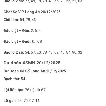
Bao lô 2 số:
77, 48, 18, 28, 43, 66, 70, 56, 22, 03
Chốt Số VIP Long An 20/12/2025
Giải tám:
54, 78, 43
Đặc biệt – Đầu:
2, 6, 4
Đặc biệt – Đuôi:
0, 7, 8
Bao lô 2 số:
54, 67, 20, 78, 43, 62, 45, 84, 90, 32
Dự đoán XSMN 20/12/2025
Dự Đoán Xổ Số Long An 20/12/2025
Bạch thủ:
54
Lật liên tục:
76 (lật từ 67)
Lô gan:
54, 70, 07, 11