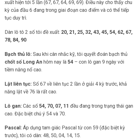
xuất hiện tới 5 lần (67, 67, 64, 69, 69). Điều này cho thấy chu
kỳ của đầu 6 đang trong giai đoạn cao điểm và có thể tiếp
tục duy trì.
Dàn lô tô 2 số tôi đề xuất:
20, 21, 25, 32, 43, 45, 54, 62, 67,
78, 84, 90
Bạch thủ lô:
Sau khi cân nhắc kỹ, tôi quyết đoán bạch thủ
chốt số Long An
hôm nay là
54
– con lô gan 9 ngày với
tiềm năng nổ cao.
Lật liên tục:
Số 67 về liên tục 2 lần ở giải 4 kỳ trước, khả
năng lật về 76 là rất cao.
Lô gan:
Các số
54, 70, 07, 11
đều đang trong trạng thái gan
cao. Đặc biệt chú ý 54 và 70.
Pascal:
Áp dụng tam giác Pascal từ con 59 (đặc biệt kỳ
trước), tôi có dàn: 48, 50, 04, 14, 15.