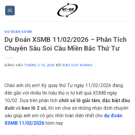
Bỏ
qua
nội
dung
DỰ ĐOÁN XSMB
Dự Đoán XSMB 11/02/2026 – Phân Tích
Chuyên Sâu Soi Cầu Miền Bắc Thứ Tư
ĐĂNG VÀO
THÁNG 2 10, 2026
BỞI
ĐÀO DUY KHANG
Chào anh chị em! Kỳ quay thứ Tư ngày 11/02/2026 đang
đến gần với nhiều tín hiệu thú vị từ kết quả XSMB ngày
10/02. Dựa trên phân tích
chốt số lô giải tám
,
đặc biệt đầu
đuôi
và
bao lô 2 số
, tôi xin chia sẻ những nhận định chuyên
sâu giúp anh em có góc nhìn toàn diện nhất cho
dự đoán
XSMB 11/02/2026
hôm nay.