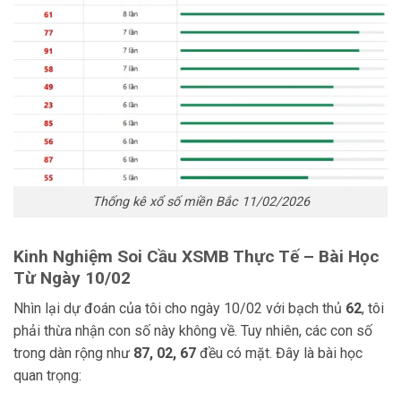
Thống kê xổ số miền Bắc 11/02/2026
Kinh Nghiệm Soi Cầu XSMB Thực Tế – Bài Học
Từ Ngày 10/02
Nhìn lại dự đoán của tôi cho ngày 10/02 với bạch thủ
62
, tôi
phải thừa nhận con số này không về. Tuy nhiên, các con số
trong dàn rộng như
87, 02, 67
đều có mặt. Đây là bài học
quan trọng: