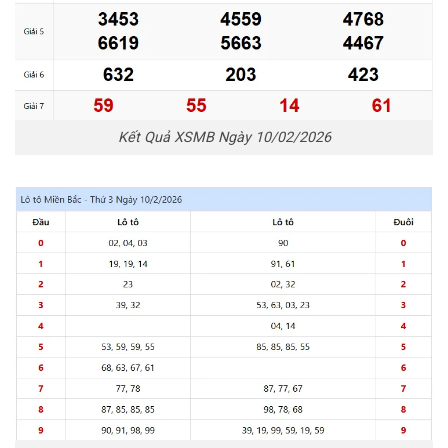
Kết Quả XSMB Ngày 10/02/2026