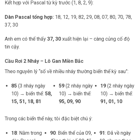
Kết hợp với Pascal từ kỳ trước (1, 8, 2, 9):
Dàn Pascal tổng hợp:
18, 12, 19, 82, 29, 08, 07, 80, 70, 78,
37, 30
Anh em có thể thấy
37, 30
xuất hiện lại – càng củng cố độ
tin cậy.
Cầu Rơi 2 Nháy – Lô Gan Miền Bắc
Theo nguyên lý “số về nhiều nháy thường biến thể kỳ sau”:
85
(3 nháy ngày
59
(2 nháy ngày
19
(2 nháy ngày
10) → biến thể:
58,
10) → biến thể:
10) → biến thể:
15, 51, 18, 81
95, 09, 90
91, 01, 10
Trong các biến thể này, tôi đặc biệt chú ý:
18
: Nằm trong
90
: Biến thể của 09,
91
: Đã về ngày