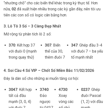
“nhường chỗ” cho các biến thể khác trong kỳ thực tế. Hơn
nữa,
02
đã xuất hiện nhiều trong các kỳ gần đây, nên tôi ưu
tiên các con số có logic cân bằng hơn.
3. Lô Tô 3 Số – 3 Càng Đẹp Nhất
Mở rộng từ phân tích lô 2 số:
370
: Kết hợp 37
307
: Biến
347
: Ghép đầu 3-4
với đuôi 0 (mạnh
thể của 30,
với đuôi 7 – ba yếu
trong quay thử)
thêm đuôi 7
tố mạnh nhất
4. Soi Cầu 4 Số VIP – Chốt Số Miền Bắc 11/02/2026
Đây là dàn số cho những ai muốn tăng cơ hội:
3047
: Kết hợp
3740
:
4730
:
0237
: Ghép
tất cả đầu
Đảo
Xoay
đuôi Pascal
mạnh (3, 0, 4)
ngược
vòng các
(1, 2) với đầu
với đuôi 7
từ 0437
số chủ
mạnh