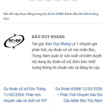
Bài viết này được đăng trong
Dự đoán XSMB
. Đánh dấu
liên kết thường
trực
.
ĐÀO DUY KHANG
Tác giả:
Đào Duy Khang
Là 1 chuyên gia
phân tích, dự đoán xổ số các miền Bắc,
Trung, Nam quản lý sản xuất và kiểm duyệt
nội dung dự đoán xổ số, đảm bảo chất
lượng thông tin chuẩn xác và đáng tin cậy
Dự đoán xổ số Sóc Trăng
Dự Đoán XSMB 12/02/2026
11/02/2026: Phân tích
– Phân Tích Chuyên Sâu Soi
chuyên sâu và chốt số VIP
Cầu Miền Bắc Thứ Năm