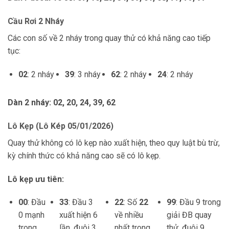
Cầu Rơi 2 Nháy
Các con số về 2 nháy trong quay thử có khả năng cao tiếp
tục:
02
: 2 nháy
39
: 3 nháy
62
: 2 nháy
24
: 2 nháy
Dàn 2 nháy:
02, 20, 24, 39, 62
Lô Kẹp (Lô Kép 05/01/2026)
Quay thử không có lô kẹp nào xuất hiện, theo quy luật bù trừ,
kỳ chính thức có khả năng cao sẽ có lô kẹp.
Lô kẹp ưu tiên:
00
: Đầu
33
: Đầu 3
22
: Số
22
99
: Đầu 9 trong
0 mạnh
xuất hiện 6
về nhiều
giải ĐB quay
trong
lần, đuôi 3
nhất trong
thử, đuôi 9