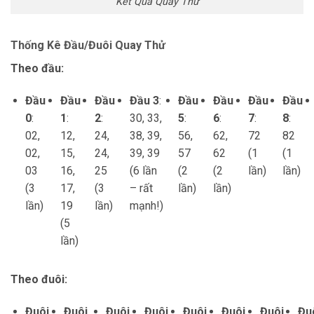
Kết Quả Quay Thử
Thống Kê Đầu/Đuôi Quay Thử
Theo đầu:
Đầu
Đầu
Đầu
Đầu 3
:
Đầu
Đầu
Đầu
Đầu
0
:
1
:
2
:
30, 33,
5
:
6
:
7
:
8
:
02,
12,
24,
38, 39,
56,
62,
72
82
02,
15,
24,
39, 39
57
62
(1
(1
03
16,
25
(6 lần
(2
(2
lần)
lần)
(3
17,
(3
– rất
lần)
lần)
lần)
19
lần)
mạnh!)
(5
lần)
Theo đuôi:
Đuôi
Đuôi
Đuôi
Đuôi
Đuôi
Đuôi
Đuôi
Đu