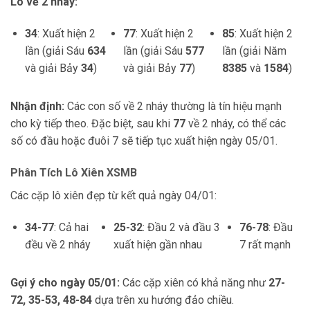
Lô về 2 nháy:
34
: Xuất hiện 2
77
: Xuất hiện 2
85
: Xuất hiện 2
lần (giải Sáu
634
lần (giải Sáu
577
lần (giải Năm
và giải Bảy
34
)
và giải Bảy
77
)
8385
và
1584
)
Nhận định:
Các con số về 2 nháy thường là tín hiệu mạnh
cho kỳ tiếp theo. Đặc biệt, sau khi
77
về 2 nháy, có thể các
số có đầu hoặc đuôi 7 sẽ tiếp tục xuất hiện ngày 05/01.
Phân Tích Lô Xiên XSMB
Các cặp lô xiên đẹp từ kết quả ngày 04/01:
34-77
: Cả hai
25-32
: Đầu 2 và đầu 3
76-78
: Đầu
đều về 2 nháy
xuất hiện gần nhau
7 rất mạnh
Gợi ý cho ngày 05/01:
Các cặp xiên có khả năng như
27-
72, 35-53, 48-84
dựa trên xu hướng đảo chiều.