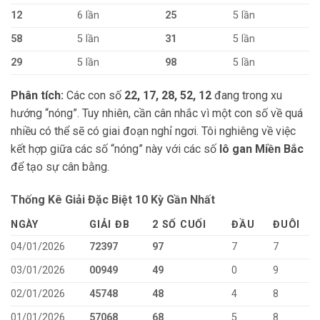
12
6 lần
25
5 lần
58
5 lần
31
5 lần
29
5 lần
98
5 lần
Phân tích:
Các con số
22, 17, 28, 52, 12
đang trong xu
hướng “nóng”. Tuy nhiên, cần cân nhắc vì một con số về quá
nhiều có thể sẽ có giai đoạn nghỉ ngơi. Tôi nghiêng về việc
kết hợp giữa các số “nóng” này với các số
lô gan Miền Bắc
để tạo sự cân bằng.
Thống Kê Giải Đặc Biệt 10 Kỳ Gần Nhất
NGÀY
GIẢI ĐB
2 SỐ CUỐI
ĐẦU
ĐUÔI
04/01/2026
72397
97
7
7
03/01/2026
00949
49
0
9
02/01/2026
45748
48
4
8
01/01/2026
57068
68
5
8