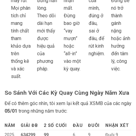
may rủi.
đừng nản
nhận
của
Đừng để
Mọi phân
lòng.
mất.
mình,
nó trở
tích chỉ
Theo dõi
Đừng
đúng ở
thành
mang
dài hạn
bao giờ
đâu,
gánh
tính chất
mới thấy
“vay
sai ở
nặng
tham
được
mượn”
đâu, để
hoặc ảnh
khảo dựa
hiệu quả
hoặc
rút kinh
hưởng
trên
của
“all-in”
nghiệm.
đến tâm
thống kê
phương
vào một
lý, công
và xác
pháp.
kỳ quay.
việc.
suất.
So Sánh Với Các Kỳ Quay Cùng Ngày Năm Xưa
Để có thêm góc nhìn, tôi xem lại kết quả XSMB của các ngày
05/01
trong những năm trước:
NĂM
GIẢI ĐB
2 SỐ CUỐI
ĐẦU
ĐUÔI
NHẬN XÉT
2025
634299
99
6
9
Đuôi 9