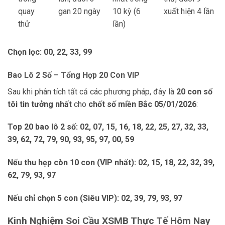
quay
gan 20 ngày
10 kỳ (6
xuất hiện 4 lần
thử
lần)
Chọn lọc:
00, 22, 33, 99
Bao Lô 2 Số – Tổng Hợp 20 Con VIP
Sau khi phân tích tất cả các phương pháp, đây là
20 con số
tôi tin tưởng nhất
cho
chốt số miền Bắc 05/01/2026
:
Top 20 bao lô 2 số:
02, 07, 15, 16, 18, 22, 25, 27, 32, 33,
39, 62, 72, 79, 90, 93, 95, 97, 00, 59
Nếu thu hẹp còn 10 con (VIP nhất):
02, 15, 18, 22, 32, 39,
62, 79, 93, 97
Nếu chỉ chọn 5 con (Siêu VIP):
02, 39, 79, 93, 97
Kinh Nghiệm Soi Cầu XSMB Thực Tế Hôm Nay