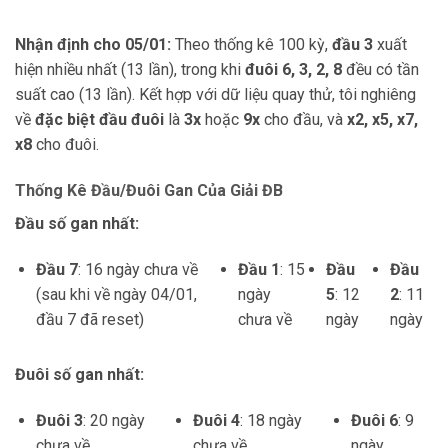
Nhận định cho 05/01:
Theo thống kê 100 kỳ,
đầu 3
xuất
hiện nhiều nhất (13 lần), trong khi
đuôi 6, 3, 2, 8
đều có tần
suất cao (13 lần). Kết hợp với dữ liệu quay thử, tôi nghiêng
về
đặc biệt đầu đuôi
là
3x
hoặc
9x
cho đầu, và
x2, x5, x7,
x8
cho đuôi.
Thống Kê Đầu/Đuôi Gan Của Giải ĐB
Đầu số gan nhất:
Đầu 7
: 16 ngày chưa về
Đầu 1
: 15
Đầu
Đầu
(sau khi về ngày 04/01,
ngày
5
: 12
2
: 11
đầu 7 đã reset)
chưa về
ngày
ngày
Đuôi số gan nhất:
Đuôi 3
: 20 ngày
Đuôi 4
: 18 ngày
Đuôi 6
: 9
chưa về
chưa về
ngày