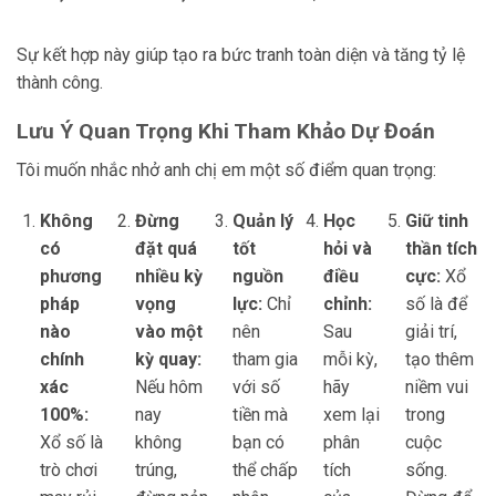
Sự kết hợp này giúp tạo ra bức tranh toàn diện và tăng tỷ lệ
thành công.
Lưu Ý Quan Trọng Khi Tham Khảo Dự Đoán
Tôi muốn nhắc nhở anh chị em một số điểm quan trọng:
Không
Đừng
Quản lý
Học
Giữ tinh
có
đặt quá
tốt
hỏi và
thần tích
phương
nhiều kỳ
nguồn
điều
cực:
Xổ
pháp
vọng
lực:
Chỉ
chỉnh:
số là để
nào
vào một
nên
Sau
giải trí,
chính
kỳ quay:
tham gia
mỗi kỳ,
tạo thêm
xác
Nếu hôm
với số
hãy
niềm vui
100%:
nay
tiền mà
xem lại
trong
Xổ số là
không
bạn có
phân
cuộc
trò chơi
trúng,
thể chấp
tích
sống.