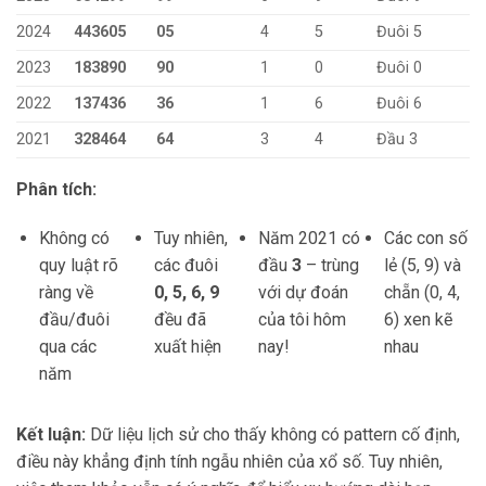
2024
443605
05
4
5
Đuôi 5
2023
183890
90
1
0
Đuôi 0
2022
137436
36
1
6
Đuôi 6
2021
328464
64
3
4
Đầu 3
Phân tích:
Không có
Tuy nhiên,
Năm 2021 có
Các con số
quy luật rõ
các đuôi
đầu
3
– trùng
lẻ (5, 9) và
ràng về
0, 5, 6, 9
với dự đoán
chẵn (0, 4,
đầu/đuôi
đều đã
của tôi hôm
6) xen kẽ
qua các
xuất hiện
nay!
nhau
năm
Kết luận:
Dữ liệu lịch sử cho thấy không có pattern cố định,
điều này khẳng định tính ngẫu nhiên của xổ số. Tuy nhiên,