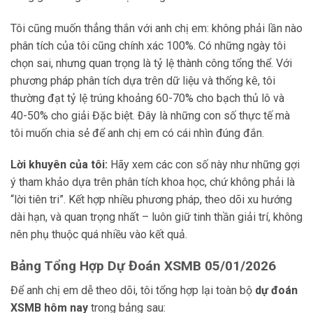
Tôi cũng muốn thẳng thắn với anh chị em: không phải lần nào
phân tích của tôi cũng chính xác 100%. Có những ngày tôi
chọn sai, nhưng quan trọng là tỷ lệ thành công tổng thể. Với
phương pháp phân tích dựa trên dữ liệu và thống kê, tôi
thường đạt tỷ lệ trúng khoảng 60-70% cho bạch thủ lô và
40-50% cho giải Đặc biệt. Đây là những con số thực tế mà
tôi muốn chia sẻ để anh chị em có cái nhìn đúng đắn.
Lời khuyên của tôi:
Hãy xem các con số này như những gợi
ý tham khảo dựa trên phân tích khoa học, chứ không phải là
“lời tiên tri”. Kết hợp nhiều phương pháp, theo dõi xu hướng
dài hạn, và quan trọng nhất – luôn giữ tinh thần giải trí, không
nên phụ thuộc quá nhiều vào kết quả.
Bảng Tổng Hợp Dự Đoán XSMB 05/01/2026
Để anh chị em dễ theo dõi, tôi tổng hợp lại toàn bộ
dự đoán
XSMB hôm nay
trong bảng sau: