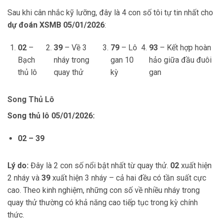
Sau khi cân nhắc kỹ lưỡng, đây là 4 con số tôi tự tin nhất cho
dự đoán XSMB 05/01/2026
:
02
–
39
– Về 3
79
– Lô
93
– Kết hợp hoàn
Bạch
nháy trong
gan 10
hảo giữa đầu đuôi
thủ lô
quay thử
kỳ
gan
Song Thủ Lô
Song thủ lô 05/01/2026:
02 – 39
Lý do:
Đây là 2 con số nổi bật nhất từ quay thử.
02
xuất hiện
2 nháy và
39
xuất hiện 3 nháy – cả hai đều có tần suất cực
cao. Theo kinh nghiệm, những con số về nhiều nháy trong
quay thử thường có khả năng cao tiếp tục trong kỳ chính
thức.