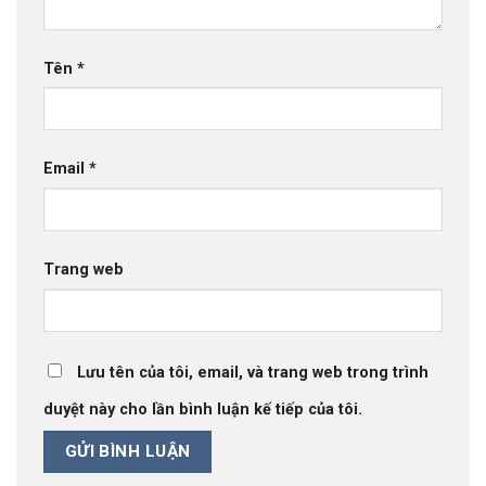
Tên
*
Email
*
Trang web
Lưu tên của tôi, email, và trang web trong trình
duyệt này cho lần bình luận kế tiếp của tôi.