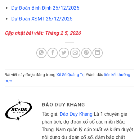
Dự Đoán Bình Định 25/12/2025
Dự Đoán XSMT 25/12/2025
Cập nhật bài viết: Tháng 2 5, 2026
Bài viết này được đăng trong
Xổ Số Quảng Trị
. Đánh dấu
liên kết thường
trực
.
ĐÀO DUY KHANG
Tác giả:
Đào Duy Khang
Là 1 chuyên gia
phân tích, dự đoán xổ số các miền Bắc,
Trung, Nam quản lý sản xuất và kiểm duyệt
nội dung dự đoán xổ số, đảm bảo chất