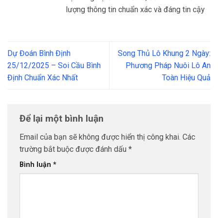
lượng thông tin chuẩn xác và đáng tin cậy
Dự Đoán Bình Định
Song Thủ Lô Khung 2 Ngày:
25/12/2025 – Soi Cầu Bình
Phương Pháp Nuôi Lô An
Định Chuẩn Xác Nhất
Toàn Hiệu Quả
Để lại một bình luận
Email của bạn sẽ không được hiển thị công khai.
Các
trường bắt buộc được đánh dấu
*
Bình luận
*