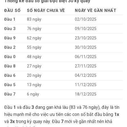
Thống kê đầu số giải Đặc biệt 30 kỹ quay
ĐẦU SỐ
SỐ NGÀY CHƯA VỀ
NGÀY VỀ GẦN NHẤT
Đầu 1
83 ngày
02/10/2025
Đầu 3
76 ngày
09/10/2025
Đầu 9
62 ngày
23/10/2025
Đầu 2
55 ngày
30/10/2025
Đầu 0
48 ngày
06/11/2025
Đầu 8
27 ngày
27/11/2025
Đầu 6
20 ngày
04/12/2025
Đầu 5
13 ngày
11/12/2025
Đầu 7
6 ngày
18/12/2025
Đầu
1
và đầu
3
đang gan khá lâu (83 và 76 ngày), đây là tín
hiệu mạnh mẽ cho việc ưu tiên các con số bắt đầu bằng
1x
và
3x
trong kỳ quay này. Đầu
7
mới về gần nhất nên khả