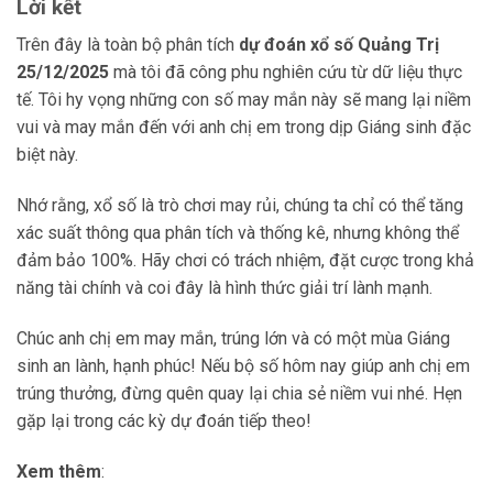
Lời kết
Trên đây là toàn bộ phân tích
dự đoán xổ số Quảng Trị
25/12/2025
mà tôi đã công phu nghiên cứu từ dữ liệu thực
tế. Tôi hy vọng những con số may mắn này sẽ mang lại niềm
vui và may mắn đến với anh chị em trong dịp Giáng sinh đặc
biệt này.
Nhớ rằng, xổ số là trò chơi may rủi, chúng ta chỉ có thể tăng
xác suất thông qua phân tích và thống kê, nhưng không thể
đảm bảo 100%. Hãy chơi có trách nhiệm, đặt cược trong khả
năng tài chính và coi đây là hình thức giải trí lành mạnh.
Chúc anh chị em may mắn, trúng lớn và có một mùa Giáng
sinh an lành, hạnh phúc! Nếu bộ số hôm nay giúp anh chị em
trúng thưởng, đừng quên quay lại chia sẻ niềm vui nhé. Hẹn
gặp lại trong các kỳ dự đoán tiếp theo!
Xem thêm
: