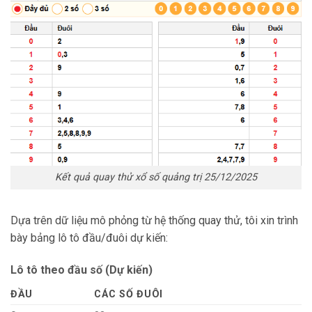
Kết quả quay thử xổ số quảng trị 25/12/2025
Dựa trên dữ liệu mô phỏng từ hệ thống quay thử, tôi xin trình
bày bảng lô tô đầu/đuôi dự kiến:
Lô tô theo đầu số (Dự kiến)
ĐẦU
CÁC SỐ ĐUÔI