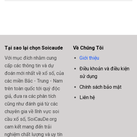
Tại sao lại chọn Soicaude
Về Chúng Tôi
Với mục đích nhằm cung
Giới thiệu
cấp các thông tin và dự
Điều khoản và điều kiện
đoán mới nhất về xổ số, của
sử dụng
các miền Bắc - Trung - Nam
Chính sách bảo mật
trên toàn quốc tới quý độc
giả, đưa ra các phân tích
Liên hệ
cũng như đánh giá từ các
chuyên gia về lĩnh vực soi
cầu xổ số, SoiCauDe.org
cam kết mang đến trải
nghiệm chất lượng và uy tín