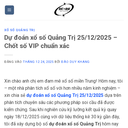
Bỏ
qua
nội
dung
XỔ SỐ QUẢNG TRỊ
Dự đoán xổ số Quảng Trị 25/12/2025 –
Chốt số VIP chuẩn xác
ĐĂNG VÀO
THÁNG 12 24, 2025
BỞI
ĐÀO DUY KHANG
Xin chào anh chị em đam mê xổ số miền Trung! Hôm nay, tôi
– một nhà phân tích xổ số với hơn nhiều năm kinh nghiệm –
xin chia sẻ
dự đoán xổ số Quảng Trị 25/12/2025
dựa trên
phân tích chuyên sâu các phương pháp soi cầu đã được
kiểm chứng. Sau khi nghiên cứu kỹ lưỡng kết quả kỳ quay
ngày 18/12/2025 cùng với dữ liệu thống kê 30 kỳ gần đây,
tôi đã xây dựng bộ số
dự đoán xổ số Quảng Trị
hôm nay