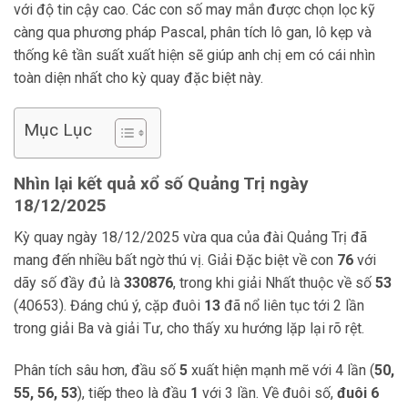
với độ tin cậy cao. Các con số may mắn được chọn lọc kỹ
càng qua phương pháp Pascal, phân tích lô gan, lô kẹp và
thống kê tần suất xuất hiện sẽ giúp anh chị em có cái nhìn
toàn diện nhất cho kỳ quay đặc biệt này.
Mục Lục
Nhìn lại kết quả xổ số Quảng Trị ngày
18/12/2025
Kỳ quay ngày 18/12/2025 vừa qua của đài Quảng Trị đã
mang đến nhiều bất ngờ thú vị. Giải Đặc biệt về con
76
với
dãy số đầy đủ là
330876
, trong khi giải Nhất thuộc về số
53
(40653). Đáng chú ý, cặp đuôi
13
đã nổ liên tục tới 2 lần
trong giải Ba và giải Tư, cho thấy xu hướng lặp lại rõ rệt.
Phân tích sâu hơn, đầu số
5
xuất hiện mạnh mẽ với 4 lần (
50,
55, 56, 53
), tiếp theo là đầu
1
với 3 lần. Về đuôi số,
đuôi 6