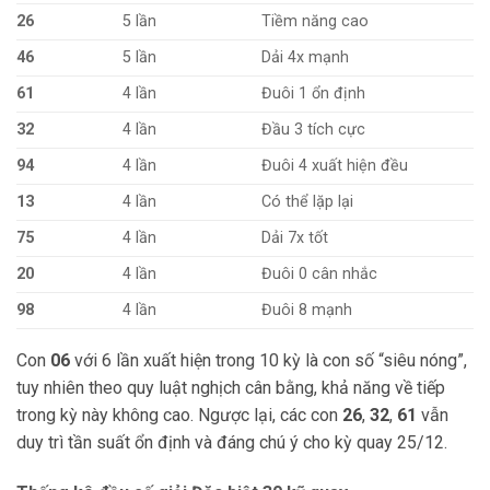
26
5 lần
Tiềm năng cao
46
5 lần
Dải 4x mạnh
61
4 lần
Đuôi 1 ổn định
32
4 lần
Đầu 3 tích cực
94
4 lần
Đuôi 4 xuất hiện đều
13
4 lần
Có thể lặp lại
75
4 lần
Dải 7x tốt
20
4 lần
Đuôi 0 cân nhắc
98
4 lần
Đuôi 8 mạnh
Con
06
với 6 lần xuất hiện trong 10 kỳ là con số “siêu nóng”,
tuy nhiên theo quy luật nghịch cân bằng, khả năng về tiếp
trong kỳ này không cao. Ngược lại, các con
26
,
32
,
61
vẫn
duy trì tần suất ổn định và đáng chú ý cho kỳ quay 25/12.